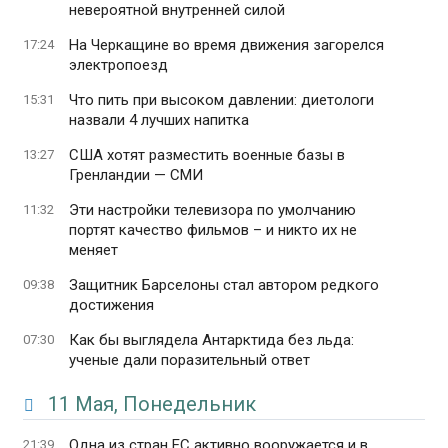
невероятной внутренней силой
На Черкащине во время движения загорелся
17:24
электропоезд
Что пить при высоком давлении: диетологи
15:31
назвали 4 лучших напитка
США хотят разместить военные базы в
13:27
Гренландии — СМИ
Эти настройки телевизора по умолчанию
11:32
портят качество фильмов – и никто их не
меняет
Защитник Барселоны стал автором редкого
09:38
достижения
Как бы выглядела Антарктида без льда:
07:30
ученые дали поразительный ответ
11 Мая, Понедельник
Одна из стран ЕС активно вооружается и в
21:39