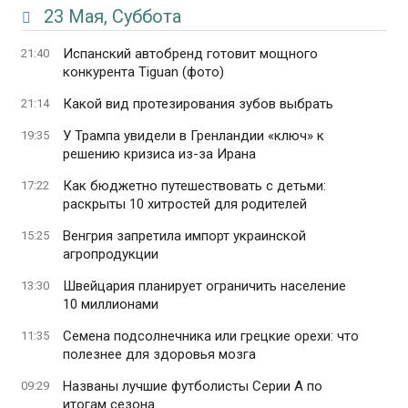
23 Мая, Суббота
Испанский автобренд готовит мощного
21:40
конкурента Tiguan (фото)
Какой вид протезирования зубов выбрать
21:14
У Трампа увидели в Гренландии «ключ» к
19:35
решению кризиса из-за Ирана
Как бюджетно путешествовать с детьми:
17:22
раскрыты 10 хитростей для родителей
Венгрия запретила импорт украинской
15:25
агропродукции
Швейцария планирует ограничить население
13:30
10 миллионами
Семена подсолнечника или грецкие орехи: что
11:35
полезнее для здоровья мозга
Названы лучшие футболисты Серии А по
09:29
итогам сезона