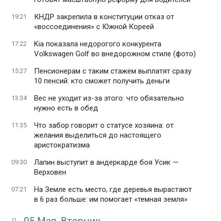
КНДР закрепила в конституции отказ от
19:21
«воссоединения» с Южной Кореей
Kia показала недорогого конкурента
17:22
Volkswagen Golf во внедорожном стиле (фото)
Пенсионерам с таким стажем выплатят сразу
15:27
10 пенсий: кто сможет получить деньги
Вес не уходит из-за этого: что обязательно
13:34
нужно есть в обед
Что забор говорит о статусе хозяина: от
11:35
желания выделиться до настоящего
аристократизма
Лапин выступит в андеркарде боя Усик —
09:30
Верховен
На Земле есть место, где деревья вырастают
07:21
в 6 раз больше: им помогает «темная земля»