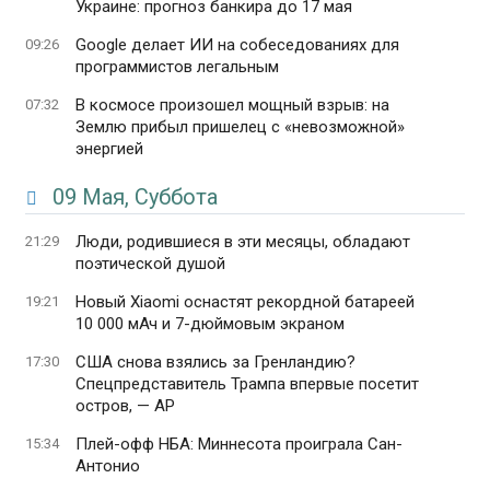
Украине: прогноз банкира до 17 мая
Google делает ИИ на собеседованиях для
09:26
программистов легальным
В космосе произошел мощный взрыв: на
07:32
Землю прибыл пришелец с «невозможной»
энергией
09 Мая, Суббота
Люди, родившиеся в эти месяцы, обладают
21:29
поэтической душой
Новый Xiaomi оснастят рекордной батареей
19:21
10 000 мАч и 7-дюймовым экраном
США снова взялись за Гренландию?
17:30
Спецпредставитель Трампа впервые посетит
остров, — AP
Плей-офф НБА: Миннесота проиграла Сан-
15:34
Антонио