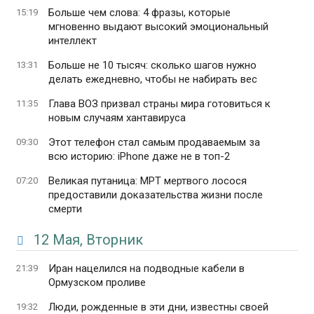
Больше чем слова: 4 фразы, которые
15:19
мгновенно выдают высокий эмоциональный
интеллект
Больше не 10 тысяч: сколько шагов нужно
13:31
делать ежедневно, чтобы не набирать вес
Глава ВОЗ призвал страны мира готовиться к
11:35
новым случаям хантавируса
Этот телефон стал самым продаваемым за
09:30
всю историю: iPhone даже не в топ-2
Великая путаница: МРТ мертвого лосося
07:20
предоставили доказательства жизни после
смерти
12 Мая, Вторник
Иран нацелился на подводные кабели в
21:39
Ормузском проливе
Люди, рожденные в эти дни, известны своей
19:32