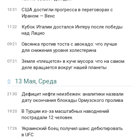
США достигли прогресса в переговорах с
13:31
Ираном — Венс
Кубок Италии достался Интеру после победы
11:22
над Лацио
Овсянка против тоста с авокадо: что лучше
09:21
для снижения уровня холестерина
Земля «плещется» в куче мусора: что на самом
07:21
деле вращается вокруг нашей планеты
13 Мая, Среда
Дефицит нефти неизбежен: аналитики назвали
21:30
дату окончания блокады Ормузского пролива
В Турции из-за масштабных наводнений
19:20
пострадали 12 человек
Украинский боец ​​получил шанс дебютировать
17:26
в UFC