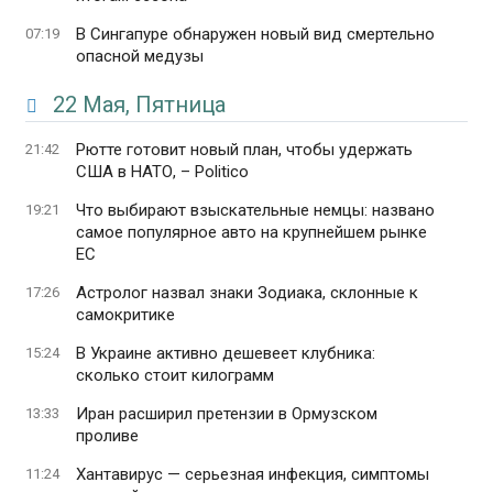
В Сингапуре обнаружен новый вид смертельно
07:19
опасной медузы
22 Мая, Пятница
Рютте готовит новый план, чтобы удержать
21:42
США в НАТО, – Politico
Что выбирают взыскательные немцы: названо
19:21
самое популярное авто на крупнейшем рынке
ЕС
Астролог назвал знаки Зодиака, склонные к
17:26
самокритике
В Украине активно дешевеет клубника:
15:24
сколько стоит килограмм
Иран расширил претензии в Ормузском
13:33
проливе
Хантавирус — серьезная инфекция, симптомы
11:24