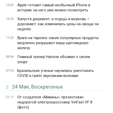
Apple готовит самый необычный iPhone в
15:33
истории: на него уже можно посмотреть
Капуста дешевеет, а огурцы и морковь –
13:36
дорожают: как изменились цены на овощи за
неделю
Враги на тарелке: какие популярные продукты
11:23
медленно разрушают вашу щитовидную
железу
Главный тренер Наполи объявил о своем
09:36
уходе
Бразильские ученые научились уничтожать
07:24
COVID и грипп звуковыми волнами
24 Мая, Воскресенье
От создателя «Мивины»: презентован
21:17
недорогой электрокроссовер VinFast VF 8
(фото)