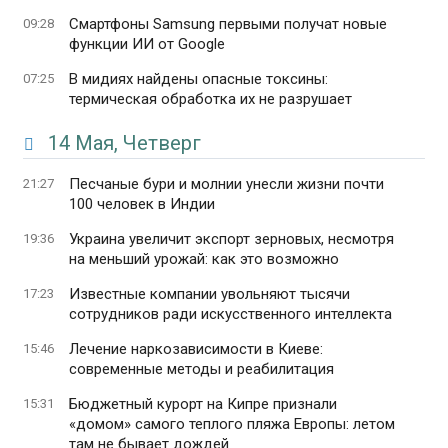
Смартфоны Samsung первыми получат новые
09:28
функции ИИ от Google
В мидиях найдены опасные токсины:
07:25
термическая обработка их не разрушает
14 Мая, Четверг
Песчаные бури и молнии унесли жизни почти
21:27
100 человек в Индии
Украина увеличит экспорт зерновых, несмотря
19:36
на меньший урожай: как это возможно
Известные компании увольняют тысячи
17:23
сотрудников ради искусственного интеллекта
Лечение наркозависимости в Киеве:
15:46
современные методы и реабилитация
Бюджетный курорт на Кипре признали
15:31
«домом» самого теплого пляжа Европы: летом
там не бывает дождей