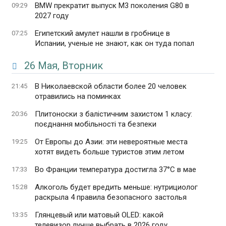
BMW прекратит выпуск M3 поколения G80 в
09:29
2027 году
Египетский амулет нашли в гробнице в
07:25
Испании, ученые не знают, как он туда попал
26 Мая, Вторник
В Николаевской области более 20 человек
21:45
отравились на поминках
Плитоноски з балістичним захистом 1 класу:
20:36
поєднання мобільності та безпеки
От Европы до Азии: эти невероятные места
19:25
хотят видеть больше туристов этим летом
Во Франции температура достигла 37°C в мае
17:33
Алкоголь будет вредить меньше: нутрициолог
15:28
раскрыла 4 правила безопасного застолья
Глянцевый или матовый OLED: какой
13:35
телевизор лучше выбрать в 2026 году