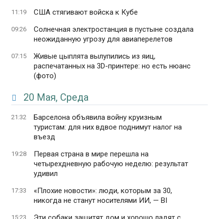
США стягивают войска к Кубе
11:19
Солнечная электростанция в пустыне создала
09:26
неожиданную угрозу для авиаперелетов
Живые цыплята вылупились из яиц,
07:15
распечатанных на 3D-принтере: но есть нюанс
(фото)
20 Мая, Среда
Барселона объявила войну круизным
21:32
туристам: для них вдвое поднимут налог на
въезд
Первая страна в мире перешла на
19:28
четырехдневную рабочую неделю: результат
удивил
«Плохие новости»: люди, которым за 30,
17:33
никогда не станут носителями ИИ, — BI
Эти собаки защитят дом и хорошо ладят с
15:23