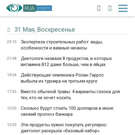
RUA
inform
31 Мая, Воскресенье
Экспертиза строительных работ: виды,
23:15
особенности и важные нюансы
Диетологи назвали 8 продуктов, в которых
21:38
витамина B12 даже больше, чем в яйцах
Действующая чемпионка Ролан Гаррос
19:34
выбыла из турнира на третьем круге
Вместо обычной травы: 4 варианты газона для
17:35
тех, кто не хочет косить
Сколько будут стоить 100 долларов в июне:
15:26
свежий прогноз банкира
Эти продукты нужно покупать регулярно:
13:29
диетолог раскрыла «базовый набор»