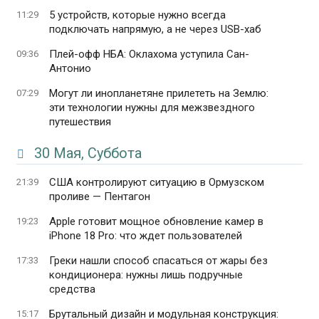
5 устройств, которые нужно всегда
11:29
подключать напрямую, а не через USB-хаб
Плей-офф НБА: Оклахома уступила Сан-
09:36
Антонио
Могут ли инопланетяне прилететь на Землю:
07:29
эти технологии нужны для межзвездного
путешествия
30 Мая, Суббота
США контролируют ситуацию в Ормузском
21:39
проливе — Пентагон
Apple готовит мощное обновление камер в
19:23
iPhone 18 Pro: что ждет пользователей
Греки нашли способ спасаться от жары без
17:33
кондиционера: нужны лишь подручные
средства
Брутальный дизайн и модульная конструкция:
15:17