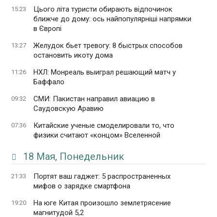
Цього літа туристи обирають відпочинок
15:23
ближче до дому: ось найпопулярніші напрямки
в Європі
Желудок бьет тревогу: 8 быстрых способов
13:27
остановить икоту дома
НХЛ: Монреаль выиграл решающий матч у
11:26
Баффало
СМИ: Пакистан направил авиацию в
09:32
Саудовскую Аравию
Китайские ученые смоделировали то, что
07:36
физики считают «концом» Вселенной
18 Мая, Понедельник
Портят ваш гаджет: 5 распространенных
21:33
мифов о зарядке смартфона
На юге Китая произошло землетрясение
19:20
магнитудой 5,2