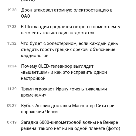
Дрон атаковал атомную электростанцию в
19:38
ОАЭ
В Шотландии продается остров с поместьем: у
17:33
него есть только один недостаток
Что будет с холестерином, если каждый день
15:32
съедать горсть грецких орехов: объяснение
кардиологов
Почему OLED-телевизор выглядит
13:34
«выцветшим» и как это исправить одной
настройкой
Трамп угрожает Ирану «очень тяжелыми
11:39
временами»
Кубок Англии достался Манчестер Сити при
09:27
поражении Челси
Загадка 6000-километровой волны на Венере
07:19
решена: такого нет ни на одной планете (фото)