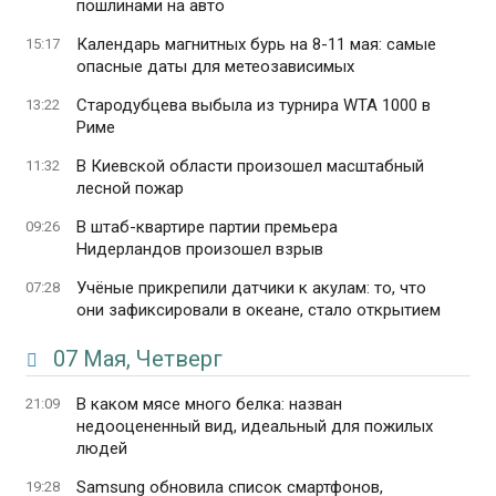
пошлинами на авто
Календарь магнитных бурь на 8-11 мая: самые
15:17
опасные даты для метеозависимых
Стародубцева выбыла из турнира WTA 1000 в
13:22
Риме
В Киевской области произошел масштабный
11:32
лесной пожар
В штаб-квартире партии премьера
09:26
Нидерландов произошел взрыв
Учёные прикрепили датчики к акулам: то, что
07:28
они зафиксировали в океане, стало открытием
07 Мая, Четверг
В каком мясе много белка: назван
21:09
недооцененный вид, идеальный для пожилых
людей
Samsung обновила список смартфонов,
19:28