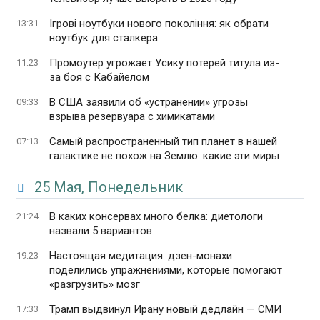
Ігрові ноутбуки нового покоління: як обрати
13:31
ноутбук для сталкера
Промоутер угрожает Усику потерей титула из-
11:23
за боя с Кабайелом
В США заявили об «устранении» угрозы
09:33
взрыва резервуара с химикатами
Самый распространенный тип планет в нашей
07:13
галактике не похож на Землю: какие эти миры
25 Мая, Понедельник
В каких консервах много белка: диетологи
21:24
назвали 5 вариантов
Настоящая медитация: дзен-монахи
19:23
поделились упражнениями, которые помогают
«разгрузить» мозг
Трамп выдвинул Ирану новый дедлайн — СМИ
17:33