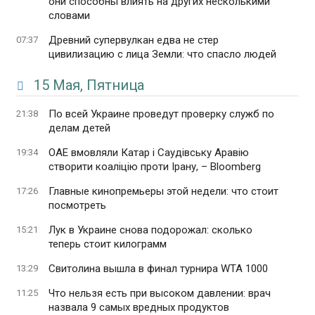
они способны влиять на других несколькими
словами
Древний супервулкан едва не стер
07:37
цивилизацию с лица Земли: что спасло людей
15 Мая, Пятница
По всей Украине проведут проверку служб по
21:38
делам детей
ОАЕ вмовляли Катар і Саудівську Аравію
19:34
створити коаліцію проти Ірану, – Bloomberg
Главные кинопремьеры этой недели: что стоит
17:26
посмотреть
Лук в Украине снова подорожал: сколько
15:21
теперь стоит килограмм
Свитолина вышла в финал турнира WTA 1000
13:29
Что нельзя есть при высоком давлении: врач
11:25
назвала 9 самых вредных продуктов