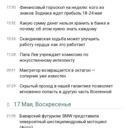
Финансовый гороскоп на неделю: кого из
17:30
знаков Зодиака ждет прибыль 18-24 мая
Какую сумму денег нельзя хранить в банке и
15:32
почему: об этом нужно знать каждому
Скандинавская ходьба может улучшить
13:34
работу сердца: как это работает
Папа Лев учреждает комиссию по
11:28
искусственному интеллекту
Макгрегор возвращается в октагон —
09:31
соперник уже известен
Скрытый проход в нашей галактике позволяет
07:29
мгновенно попасть в другую часть Вселенной
17 Мая, Воскресенье
Баварский футуризм: BMW представила
21:09
невероятный шестицилиндровый мотоцикл
(фото)