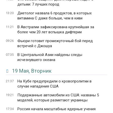
детьми: 7 лучших пород
Диетолог назвала 6 продуктов, в которых
13:20
витамина С даже больше, чем в киви
В Австралии зафиксирована крупнейшая за
11:21
более чем 20 лет вспышка дифтерии
Фьюри готовит промежуточный бой перед
09:26
встречей с Джошуа
В Центральной Азии найдены следы
07:35
исчезнувшего океана
19 Мая, Вторник
На Кубе предупредили о кровопролитии в
21:37
случае нападения США
Подержанные автомобили из США: названы 5
19:21
моделей, которые разметают украинцы
Россия начала масштабные ядерные учения
17:34