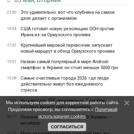
05 Мая, Вторник
Это удивительно: вот что клубника на самом
21:30
деле делает с организмом
США готовят новую резолюцию ООН против
19:34
Ирана из-за Ормузского пролива
Крупнейший мировой перевозчик запускает
17:22
новый маршрут в обход Ормузского пролива
Назван самый популярный в мире Android-
15:31
смартфон: в Украине он стоит меньше 5000 грн
Самые счастливые города 2026: где люди
13:28
действительно живут без ежедневного
стресса
Вы наносите SPF неправильно: 5 ошибок,
11:36
Мы используем cookies для корректной работы сайта.
которые вредят коже ежедневно
Продолжая просмотр, вы соглашаетесь с
Политикой
использования cookies
.
Назначен новый тренер сборной Украины —
09:17
инсайдер
СОГЛАСИТЬСЯ
Марс разорвет на части соседний мир: это
07:25