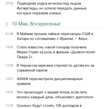
Подводная лодка исчезла под льдом
07:32
Антарктиды, но успела передать данные,
которые поразили ученых
10 Мая, Воскресенье
В Майами прошли тайные переговоры США и
21:40
Катара по соглашению с Ираном, — Axios
Стало известно, какой гонорар получила
19:33
Мерил Стрип за роль в фильме «Дьявол носит
Прада 2»
В Черкассах мужчина стрелял по детям из-за
17:26
сорванной сирени
ФИФА пересмотрела дисциплинарные
15:27
правила
Что происходит с вашим телом, если пить
13:32
молоко каждый день: объясняют диетологи
Сколько будут стоить 100 долларов в
11:35