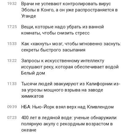
Врачи не успевают контролировать вирус
19:32
Эболы в Конго, а он уже распространяется в
Уганде
Вещи, которые надо убрать из ванной
17:25
комнаты, чтобы снизить стресс
Как «хакнуть» мозг, чтобы мгновенно заснуть:
15:33
секреты быстрого засыпания
Запросы к искусственному интеллекту
13:22
иссушают реку, которая обеспечивает водой
Белый дом
Тысячи людей эвакуируют из Калифорнии из-
11:33
за угрозы мощного взрыва на заводе
химикатов
НБА: Нью-Йорк взял верх над Кливлендом
09:39
400 лет в ледяной воде: ученые обнаружили
07:23
полярную акулу с рекордным возрастом в
океане