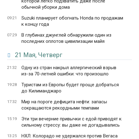
которой легко подхватить даже после
обычной уборки дома
Suzuki планирует обогнать Honda по продажам
09:21
к концу года
В глубинах джунглей обнаружили один из
07:29
последних оплотов цивилизации майя
21 Мая, Четверг
Одну из стран накрыл аллергический взрыв
21:32
из-за 70-летней ошибки: что произошло
Туристам из Европы будет проще добраться
19:28
до Килиманджаро
Мир на пороге дефицита нефти: запасы
17:32
сокращаются рекордными темпами
Эти три вечерние привычки с едой приводят к
15:19
сильному стрессу: вы даже не догадывались
НХЛ: Колорадо не удержался против Вегаса
13:25