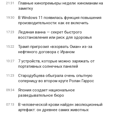
Главные кинопремьеры недели: киноманам на
21:31
заметку
В Windows 11 появилась функция повышения
19:30
производительности: как ее включить
Ледяная ванна — секрет быстрого
17:23
восстановления или риск для здоровья
Трамп пригрозил «взорвать Оман» из-за
15:22
нефтяного договора с Ираном
7 устройств, которые можно заряжать от
13:27
портативных солнечных панелей
Стародубцева обыграла очень опытную
11:23
соперницу во втором круге Ролан Гаррос
Япония создает национальное
09:34
разведывательное бюро
В человеческой крови найден эволюционный
07:13
артефакт: он древнее самих животных