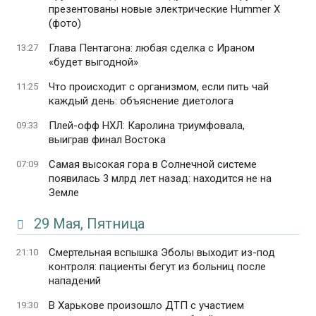
презентованы новые электрические Hummer X
(фото)
Глава Пентагона: любая сделка с Ираном
13:27
«будет выгодной»
Что происходит с организмом, если пить чай
11:25
каждый день: объяснение диетолога
Плей-офф НХЛ: Каролина триумфовала,
09:33
выиграв финал Востока
Самая высокая гора в Солнечной системе
07:09
появилась 3 млрд лет назад: находится не на
Земле
29 Мая, Пятница
Смертельная вспышка Эболы выходит из-под
21:10
контроля: пациенты бегут из больниц после
нападений
В Харькове произошло ДТП с участием
19:30