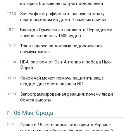
которые больше не получат обновлений
Зачем фотографировать ванную комнату
17:30
перед выходом из дома: 7 важных причин
Блокада Ормузского пролива: в Персидском
15:21
заливе скопилось 1600 судов
Токіо лідирує за темпами подорожчання
13:12
преміум-житла
НБА: разгром от Сан-Антонио и победа Нью-
11:34
Йорка
Какой чай может помочь защитить ваше
09:30
сердце: диетологи назвали №1
Запрограммированная реакция: почему люди
07:38
боятся высоты
06 Мая, Среда
Права с 15 лет и новые категории: в Украине
21:21
готовят масштабную реформу для водителей