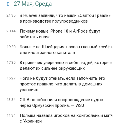
27 Мая, Среда
В Huawei заявили, что нашли «Святой Грааль»
21:35
в производстве полупроводников
Почему новые iPhone 18 и AirPods будут
20:44
работать иначе
Больше не Швейцария: назван главный «сейф»
19:20
для иностранного капитала
8 привычек уверенных в себе людей, которые
17:35
делают их сильнее окружающих
Ноги не будут отекать, если запомнить это
15:27
простое правило: что делать в домашних
условиях
США возобновили сопровождение судов
13:34
через Ормузский пролив, — WSJ
Польша назвала игроков на контрольный матч
11:34
с Украиной