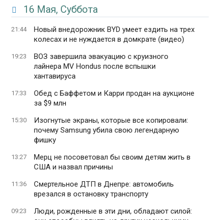
16 Мая, Суббота
Новый внедорожник BYD умеет ездить на трех
21:44
колесах и не нуждается в домкрате (видео)
ВОЗ завершила эвакуацию с круизного
19:23
лайнера MV Hondus после вспышки
хантавируса
Обед с Баффетом и Карри продан на аукционе
17:33
за $9 млн
Изогнутые экраны, которые все копировали:
15:30
почему Samsung убила свою легендарную
фишку
Мерц не посоветовал бы своим детям жить в
13:27
США и назвал причины
Смертельное ДТП в Днепре: автомобиль
11:36
врезался в остановку транспорту
Люди, рожденные в эти дни, обладают силой:
09:23