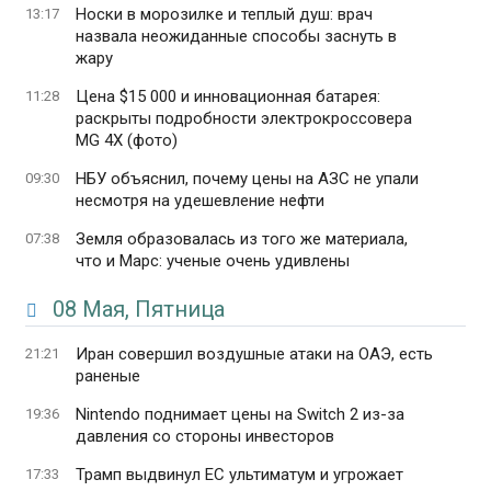
Носки в морозилке и теплый душ: врач
13:17
назвала неожиданные способы заснуть в
жару
Цена $15 000 и инновационная батарея:
11:28
раскрыты подробности электрокроссовера
MG 4X (фото)
НБУ объяснил, почему цены на АЗС не упали
09:30
несмотря на удешевление нефти
Земля образовалась из того же материала,
07:38
что и Марс: ученые очень удивлены
08 Мая, Пятница
Иран совершил воздушные атаки на ОАЭ, есть
21:21
раненые
Nintendo поднимает цены на Switch 2 из-за
19:36
давления со стороны инвесторов
Трамп выдвинул ЕС ультиматум и угрожает
17:33