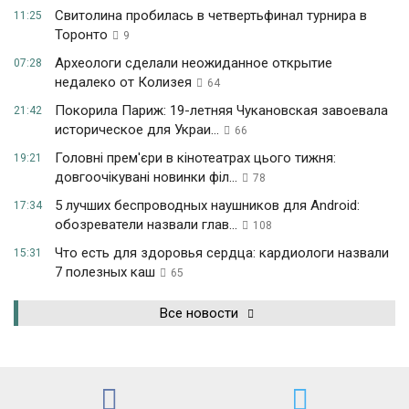
Свитолина пробилась в четвертьфинал турнира в
11:25
Торонто
9
Археологи сделали неожиданное открытие
07:28
недалеко от Колизея
64
Покорила Париж: 19-летняя Чукановская завоевала
21:42
историческое для Украи...
66
Головні прем'єри в кінотеатрах цього тижня:
19:21
довгоочікувані новинки філ...
78
5 лучших беспроводных наушников для Android:
17:34
обозреватели назвали глав...
108
Что есть для здоровья сердца: кардиологи назвали
15:31
7 полезных каш
65
Все новости