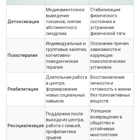
Медикаментозное
Стабилизация
выведение
физического
Детоксикация
токсинов, снятие
состояния и
абстинентного
устранение
синдрома.
физической тяги.
Индивидуальные и
Осознание причин
групповые занятия,
зависимости и
Психотерапия
когнитивно-
коррекция
поведенческая
психологических
терапия.
установок.
Длительная работа
Восстановление
в центре,
личности и
Реабилитация
формирование
готовность к жизни
новых социальных
без психоактивных
навыков.
веществ.
Успешное
Поддержка после
возвращение в
выхода из центра,
общество и
Ресоциализация
работа с семьей,
устойчивая
профилактика
многолетняя
срывов.