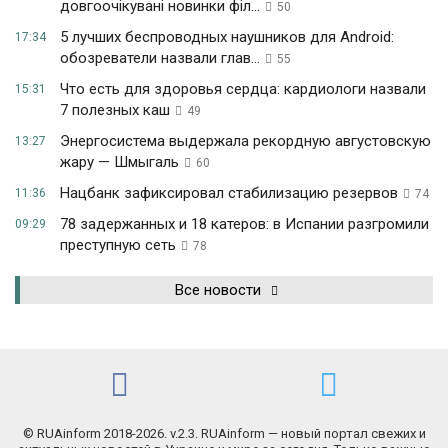
довгоочікувані новинки філ...
50
5 лучших беспроводных наушников для Android:
17:34
обозреватели назвали глав...
55
Что есть для здоровья сердца: кардиологи назвали
15:31
7 полезных каш
49
Энергосистема выдержала рекордную августовскую
13:27
жару — Шмыгаль
60
Нацбанк зафиксировал стабилизацию резервов
11:36
74
78 задержанных и 18 катеров: в Испании разгромили
09:29
преступную сеть
78
Все новости
© RUAinform 2018-2026. v.2.3. RUAinform — новый портал свежих и