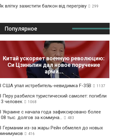
Як влітку захистити балкон від перегріву
299
Популярное
Китай ускоряет военную революцию:
Си Цзиньпин дал новое поручение
арми...
В США упал истребитель-невидимка F-35B
1137
В Перу разбился туристический самолет: погибли
13 человек
1068
В Украине с начала года зафиксировано более
108 тыс. долгов за коммуна...
483
В Германии из-за жары Рейн обмелел до новых
минимумов
416