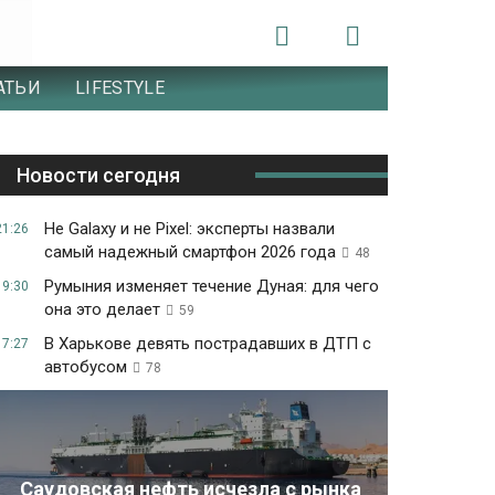
АТЬИ
LIFESTYLE
Новости сегодня
Не Galaxy и не Pixel: эксперты назвали
21:26
самый надежный смартфон 2026 года
48
Румыния изменяет течение Дуная: для чего
19:30
она это делает
59
В Харькове девять пострадавших в ДТП с
17:27
автобусом
78
Саудовская нефть исчезла с рынка