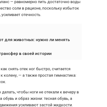
аланс — равномерно пить достаточно воды
чество соли в рационе, поскольку избыток
 усиливает отечность.
рт для животных: нужно ли менять
трансфер в своей истории
к снять отек ног быстро, считается
к колену, — а также простая гимнастика:
сок.
 делать, чтобы ноги не отекали к вечеру в
 обувь и образ жизни: тесная обувь, а
 движения усиливают застой жидкости.