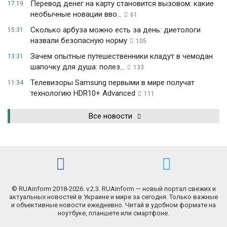
Перевод денег на карту становится вызовом: какие
17:19
необычные новации вво...
61
Сколько арбуза можно есть за день: диетологи
15:31
назвали безопасную норму
105
Зачем опытные путешественники кладут в чемодан
13:31
шапочку для душа: полез...
133
Телевизоры Samsung первыми в мире получат
11:34
технологию HDR10+ Advanced
111
Все новости
© RUAinform 2018-2026. v.2.3. RUAinform — новый портал свежих и
актуальных новостей в Украине и мире за сегодня. Только важные
и объективные новости ежедневно. Читай в удобном формате на
ноутбуке, планшете или смартфоне.