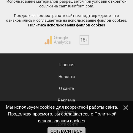
Использование материалов разрешается при условии открытой
ссылки на сайт ruainform.com.
Продолжая просматривать сайт вы подтверждаете, что
ознакомились и соглашаетесь на использование файлов cookies.
Политика использования файлов cookies
18+
Главная
Новости
О сайте
Реклама
Мы используем cookies для корректной работы сайта.
Контакты
Продолжая просмотр, вы соглашаетесь с
Политикой
использования cookies
.
Карта сайта
СОГЛАСИТЬСЯ