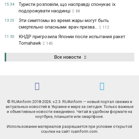
Туристи розповіли, що насправді спонукає їх
15:34
подорожувати наодинці
88
Эти симптомы во время жары могут быть
13:25
смертельно опасными: врач призва...
112
КНДР пригрозила Японии после испытания ракет
11:30
Tomahawk
145
Все новости
© RUAinform 2018-2026. v.2.3. RUAinform — новый портал свежих и
актуальных новостей в Украине и мире за сегодня. Только важные
и объективные новости ежедневно. Читай в удобном формате на
ноутбуке, планшете или смартфоне.
Использование материалов разрешается при условии открытой
ссылки на сайт ruainform.com.