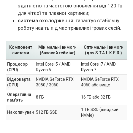
здатністю та частотою оновлення від 120 Гц
для чіткої та плавної картинки;
система охолодження:
гарантує стабільну
роботу навіть під час тривалих ігрових сесій.
Компонент
Мінімальні вимоги
Оптимальні вимоги
системи
(базовий геймінг)
(для S.T.A.L.K.E.R.)
Процесор
Intel Core i5 / AMD
Intel Core i7 / AMD
(CPU)
Ryzen 5
Ryzen 7
Відеокарта
NVIDIA GeForce RTX
NVIDIA GeForce RTX
(GPU)
3050 / 3060
4060 або вище
Оперативна
8 ГБ
16 ГБ або 32 ГБ
пам'ять
1 ТБ SSD (швидкий
Накопичувач
512 ГБ SSD
NVMe)