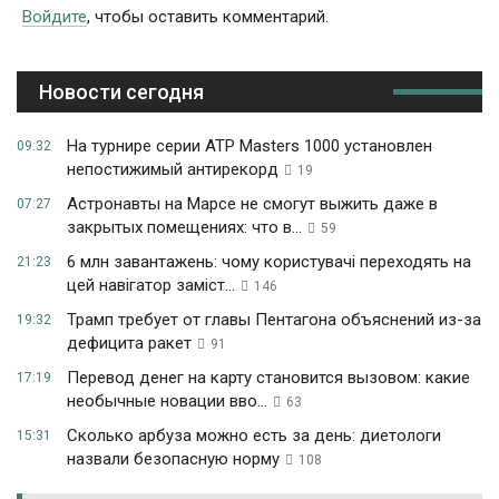
Войдите
, чтобы оставить комментарий.
Новости сегодня
На турнире серии ATP Masters 1000 установлен
09:32
непостижимый антирекорд
19
Астронавты на Марсе не смогут выжить даже в
07:27
закрытых помещениях: что в...
59
6 млн завантажень: чому користувачі переходять на
21:23
цей навігатор заміст...
146
Трамп требует от главы Пентагона объяснений из-за
19:32
дефицита ракет
91
Перевод денег на карту становится вызовом: какие
17:19
необычные новации вво...
63
Сколько арбуза можно есть за день: диетологи
15:31
назвали безопасную норму
108