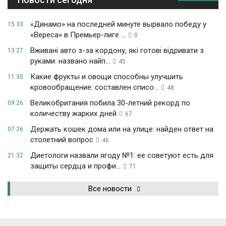
«Динамо» на последней минуте вырвало победу у
15:33
«Вереса» в Премьер-лиге ...
0
Вживані авто з-за кордону, які готові відривати з
13:27
руками: названо найп...
45
Какие фрукты и овощи способны улучшить
11:30
кровообращение: составлен списо...
48
Великобритания побила 30-летний рекорд по
09:26
количеству жарких дней
67
Держать кошек дома или на улице: найден ответ на
07:26
столетний вопрос
46
Диетологи назвали ягоду №1: ее советуют есть для
21:32
защиты сердца и профи...
71
Все новости