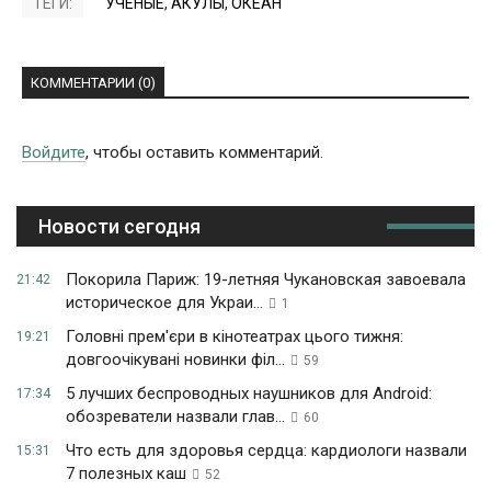
ТЕГИ:
УЧЕНЫЕ
,
АКУЛЫ
,
ОКЕАН
КОММЕНТАРИИ (0)
Войдите
, чтобы оставить комментарий.
Новости сегодня
Покорила Париж: 19-летняя Чукановская завоевала
21:42
историческое для Украи...
1
Головні прем'єри в кінотеатрах цього тижня:
19:21
довгоочікувані новинки філ...
59
5 лучших беспроводных наушников для Android:
17:34
обозреватели назвали глав...
60
Что есть для здоровья сердца: кардиологи назвали
15:31
7 полезных каш
52