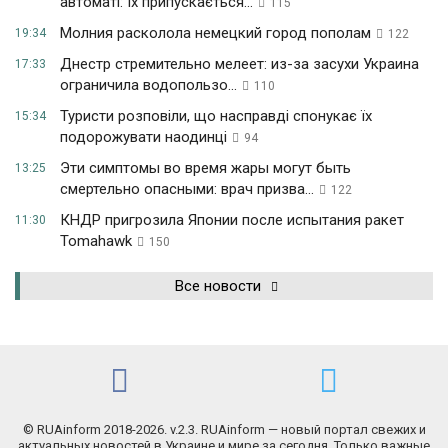
автоматі: їх припускається...
115
Молния расколола немецкий город пополам
19:34
122
Днестр стремительно мелеет: из-за засухи Украина
17:33
ограничила водопользо...
110
Туристи розповіли, що насправді спонукає їх
15:34
подорожувати наодинці
94
Эти симптомы во время жары могут быть
13:25
смертельно опасными: врач призва...
122
КНДР пригрозила Японии после испытания ракет
11:30
Tomahawk
150
Все новости
© RUAinform 2018-2026. v.2.3. RUAinform — новый портал свежих и
актуальных новостей в Украине и мире за сегодня. Только важные