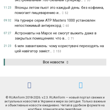
экстремальный 700-сильный суперкар...
35
Японцы летом пьют это каждый день: без кофеина,
11:23
помогает пищеварению и...
52
На турнире серии ATP Masters 1000 установлен
09:32
непостижимый антирекорд
60
Астронавты на Марсе не смогут выжить даже в
07:27
закрытых помещениях: что в...
71
6 млн завантажень: чому користувачі переходять на
21:23
цей навігатор заміст...
153
Все новости
© RUAinform 2018-2026. v.2.3. RUAinform — новый портал свежих и
актуальных новостей в Украине и мире за сегодня. Только важные
и объективные новости ежедневно. Читай в удобном формате на
ноутбуке, планшете или смартфоне.