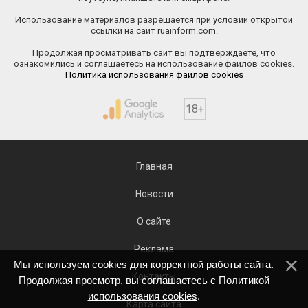
Использование материалов разрешается при условии открытой
ссылки на сайт ruainform.com.
Продолжая просматривать сайт вы подтверждаете, что
ознакомились и соглашаетесь на использование файлов cookies.
Политика использования файлов cookies
18+
Главная
Новости
О сайте
Реклама
Мы используем cookies для корректной работы сайта.
Контакты
Продолжая просмотр, вы соглашаетесь с
Политикой
использования cookies
.
Карта сайта