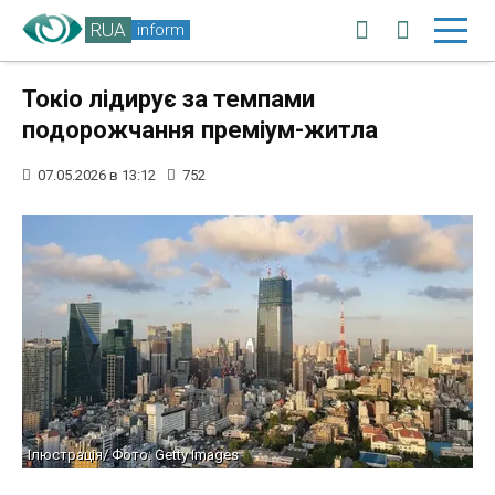
RUA
inform
Токіо лідирує за темпами
подорожчання преміум-житла
07.05.2026 в 13:12
752
Ілюстрація/ Фото: Getty Images