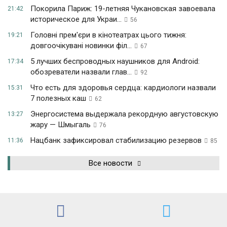
Покорила Париж: 19-летняя Чукановская завоевала
21:42
историческое для Украи...
56
Головні прем'єри в кінотеатрах цього тижня:
19:21
довгоочікувані новинки філ...
67
5 лучших беспроводных наушников для Android:
17:34
обозреватели назвали глав...
92
Что есть для здоровья сердца: кардиологи назвали
15:31
7 полезных каш
62
Энергосистема выдержала рекордную августовскую
13:27
жару — Шмыгаль
76
Нацбанк зафиксировал стабилизацию резервов
11:36
85
Все новости