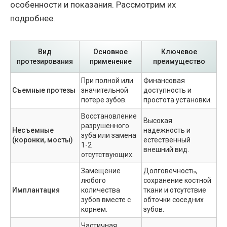
особенности и показания. Рассмотрим их
подробнее.
Вид
Основное
Ключевое
протезирования
применение
преимущество
При полной или
Финансовая
Съемные протезы
значительной
доступность и
потере зубов.
простота установки.
Восстановление
Высокая
разрушенного
Несъемные
надежность и
зуба или замена
(коронки, мосты)
естественный
1-2
внешний вид.
отсутствующих.
Замещение
Долговечность,
любого
сохранение костной
Имплантация
количества
ткани и отсутствие
зубов вместе с
обточки соседних
корнем.
зубов.
Частичная