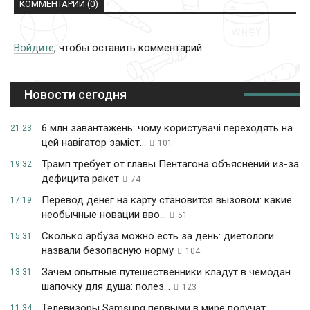
КОММЕНТАРИИ (0)
Войдите
, чтобы оставить комментарий.
Новости сегодня
6 млн завантажень: чому користувачі переходять на
21:23
цей навігатор заміст...
101
Трамп требует от главы Пентагона объяснений из-за
19:32
дефицита ракет
74
Перевод денег на карту становится вызовом: какие
17:19
необычные новации вво...
51
Сколько арбуза можно есть за день: диетологи
15:31
назвали безопасную норму
104
Зачем опытные путешественники кладут в чемодан
13:31
шапочку для душа: полез...
123
Телевизоры Samsung первыми в мире получат
11:34