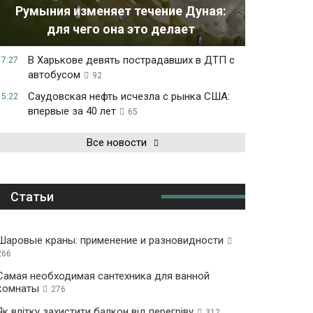
Румыния изменяет течение Дуная:
для чего она это делает
В Харькове девять пострадавших в ДТП с
17:27
автобусом
92
Саудовская нефть исчезла с рынка США:
15:22
впервые за 40 лет
65
Все новости
Статьи
Шаровые краны: применение и разновидности
266
Самая необходимая сантехника для ванной
комнаты
276
Як влітку захистити балкон від перегріву
312