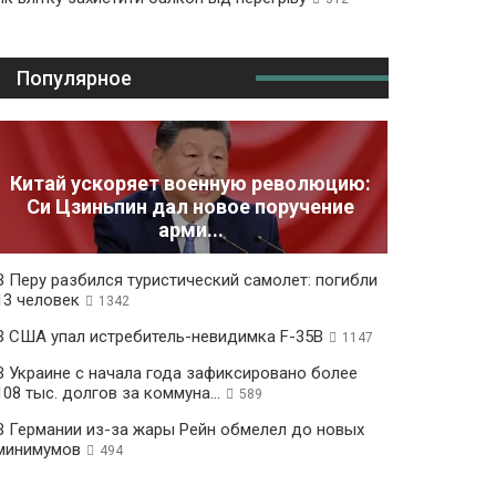
Популярное
Китай ускоряет военную революцию:
Си Цзиньпин дал новое поручение
арми...
В Перу разбился туристический самолет: погибли
13 человек
1342
В США упал истребитель-невидимка F-35B
1147
В Украине с начала года зафиксировано более
108 тыс. долгов за коммуна...
589
В Германии из-за жары Рейн обмелел до новых
минимумов
494