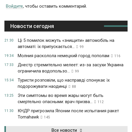
Войдите
, чтобы оставить комментарий.
Новости сегодня
Ці 5 помилок можуть «знищити» автомобіль на
21:30
автоматі: їх припускається...
99
Молния расколола немецкий город пополам
19:34
116
Днестр стремительно мелеет: из-за засухи Украина
17:33
ограничила водопользо...
99
Туристи розповіли, що насправді спонукає їх
15:34
подорожувати наодинці
88
Эти симптомы во время жары могут быть
13:25
смертельно опасными: врач призва...
112
КНДР пригрозила Японии после испытания ракет
11:30
Tomahawk
145
Все новости