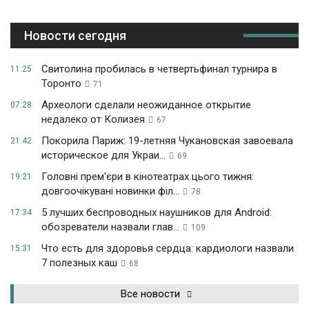
Новости сегодня
Свитолина пробилась в четвертьфинал турнира в
11:25
Торонто
71
Археологи сделали неожиданное открытие
07:28
недалеко от Колизея
67
Покорила Париж: 19-летняя Чукановская завоевала
21:42
историческое для Украи...
69
Головні прем'єри в кінотеатрах цього тижня:
19:21
довгоочікувані новинки філ...
78
5 лучших беспроводных наушников для Android:
17:34
обозреватели назвали глав...
109
Что есть для здоровья сердца: кардиологи назвали
15:31
7 полезных каш
68
Все новости