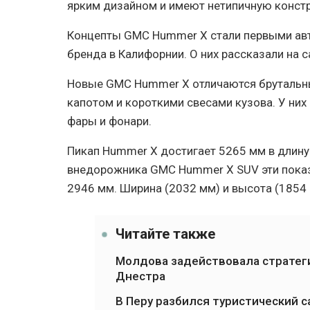
ярким дизайном и имеют нетипичную конст
Концепты GMC Hummer X стали первыми авт
бренда в Калифорнии. О них рассказали на с
Новые GMC Hummer X отличаются брутальн
капотом и короткими свесами кузова. У ни
фары и фонари.
Пикап Hummer X достигает 5265 мм в длину 
внедорожника GMC Hummer X SUV эти показа
2946 мм. Ширина (2032 мм) и высота (1854
Читайте также
Молдова задействовала стратеги
Днестра
В Перу разбился туристический с