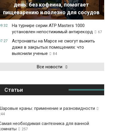
день: без кофеина, помогает
пищеварению и полезно для сосудов
На турнире серии ATP Masters 1000
09:32
установлен непостижимый антирекорд
67
Астронавты на Марсе не смогут выжить
07:27
даже в закрытых помещениях: что
выяснили ученые
84
Все новости
Статьи
Шаровые краны: применение и разновидности
244
Самая необходимая сантехника для ванной
комнаты
257