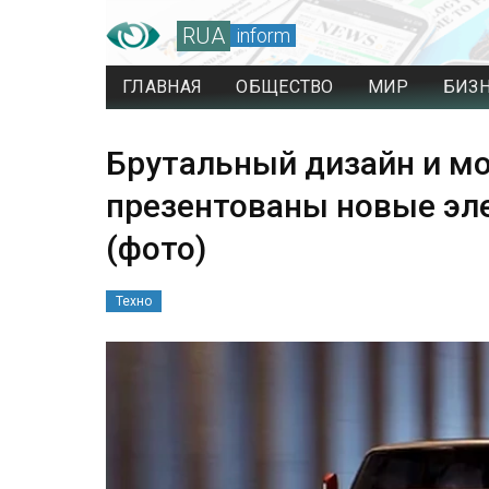
RUA
inform
ГЛАВНАЯ
ОБЩЕСТВО
МИР
БИЗ
Брутальный дизайн и мо
презентованы новые эл
(фото)
Техно