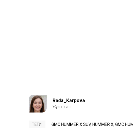
Rada_Karpova
ТЕГИ:
GMC HUMMER X SUV
,
HUMMER X
,
GMC HU