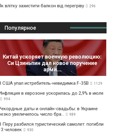
Як влітку захистити балкон від перегріву
296
Популярное
Китай ускоряет военную революцию:
Си Цзиньпин дал новое поручение
арми...
В США упал истребитель-невидимка F-35B
1129
Инфляция в еврозоне ускорилась до 2,9% в июле
994
Рекордные даты и онлайн-свадьбы: в Украине
резко увеличилось число бра...
989
В Перу разбился туристический самолет: погибли
13 человек
930