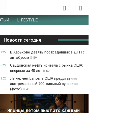
АТЬИ
LIFESTYLE
Новости сегодня
В Харькове девять пострадавших в ДТП с
17:27
автобусом
59
Саудовская нефть исчезла с рынка США:
15:22
впервые за 40 лет
52
Легче, чем Lanos: в США представили
13:25
экстремальный 700-сильный суперкар
(фото)
43
Японцы летом пьют это каждый