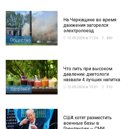
На Черкащине во время
движения загорелся
электропоезд
12.05.2026 в 17:24
490
Общество
Что пить при высоком
давлении: диетологи
назвали 4 лучших напитка
12.05.2026 в 15:31
310
Здоровье
США хотят разместить
военные базы в
Гренландии — СМИ