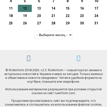
4
5
6
7
8
9
10
11
12
13
14
15
16
17
18
19
20
21
22
23
24
25
26
27
28
29
30
31
© RUAinform 2018-2026. v.2.3. RUAinform — новый портал свежих и
актуальных новостей в Украине и мире за сегодня. Только важные
и объективные новости ежедневно. Читай в удобном формате на
ноутбуке, планшете или смартфоне.
Использование материалов разрешается при условии открытой
ссылки на сайт ruainform.com.
Продолжая просматривать сайт вы подтверждаете, что
ознакомились и соглашаетесь на использование файлов cookies.