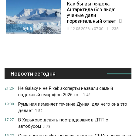
Как бы выглядела
Антарктида без льда:
ученые дали
поразительный ответ
Наука
12.05.2026 в 07:30
238
Новости сегодня
Не Galaxy и не Pixel: эксперты назвали самый
21:26
надежный смартфон 2026 го...
48
Румыния изменяет течение Дуная: для чего она это
19:30
делает
59
В Харькове девять пострадавших в ДТП с
17:27
автобусом
78
Саудовская нефть исчезла с рынка США: впервые за
15:22