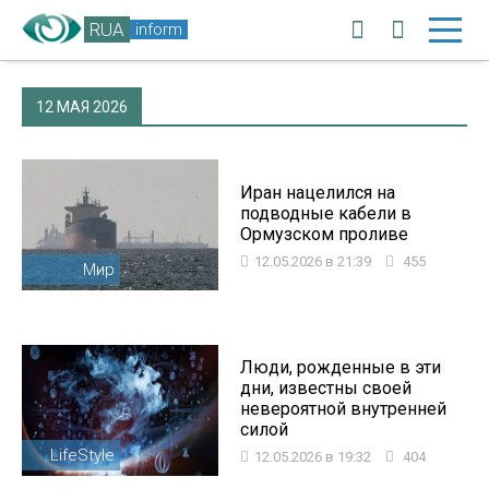
RUA
inform
12 МАЯ 2026
Иран нацелился на
подводные кабели в
Ормузском проливе
12.05.2026 в 21:39
455
Мир
Люди, рожденные в эти
дни, известны своей
невероятной внутренней
силой
LifeStyle
12.05.2026 в 19:32
404