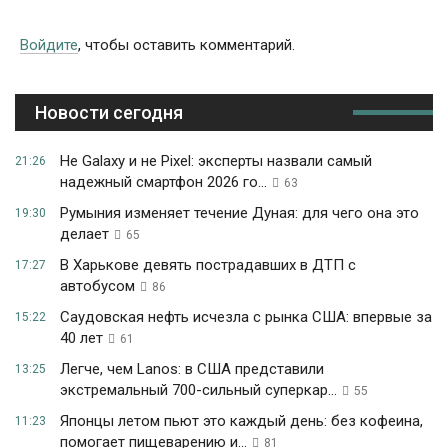
Войдите
, чтобы оставить комментарий.
Новости сегодня
Не Galaxy и не Pixel: эксперты назвали самый
21:26
надежный смартфон 2026 го...
63
Румыния изменяет течение Дуная: для чего она это
19:30
делает
65
В Харькове девять пострадавших в ДТП с
17:27
автобусом
86
Саудовская нефть исчезла с рынка США: впервые за
15:22
40 лет
61
Легче, чем Lanos: в США представили
13:25
экстремальный 700-сильный суперкар...
55
Японцы летом пьют это каждый день: без кофеина,
11:23
помогает пищеварению и...
81