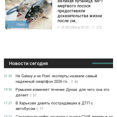
Великая путаница: МРТ
мертвого лосося
предоставили
доказательства жизни
после см...
Наука
13.05.2026 в 07:20
212
Новости сегодня
Не Galaxy и не Pixel: эксперты назвали самый
21:26
надежный смартфон 2026 го...
43
Румыния изменяет течение Дуная: для чего она это
19:30
делает
57
В Харькове девять пострадавших в ДТП с
17:27
автобусом
77
Саудовская нефть исчезла с рынка США: впервые за
15:22