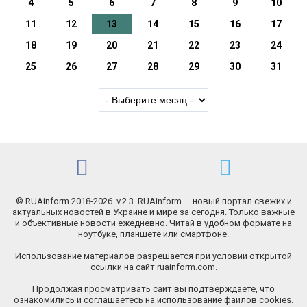
4
5
6
7
8
9
10
11
12
13
14
15
16
17
18
19
20
21
22
23
24
25
26
27
28
29
30
31
© RUAinform 2018-2026. v.2.3. RUAinform — новый портал свежих и
актуальных новостей в Украине и мире за сегодня. Только важные
и объективные новости ежедневно. Читай в удобном формате на
ноутбуке, планшете или смартфоне.
Использование материалов разрешается при условии открытой
ссылки на сайт ruainform.com.
Продолжая просматривать сайт вы подтверждаете, что
ознакомились и соглашаетесь на использование файлов cookies.