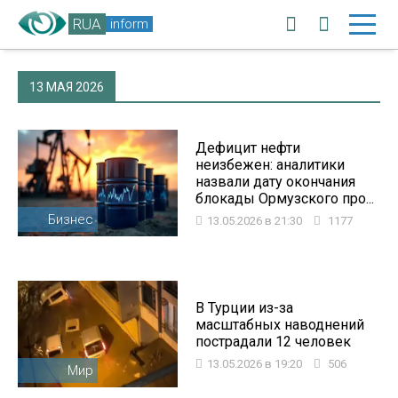
RUA
inform
13 МАЯ 2026
Дефицит нефти
неизбежен: аналитики
назвали дату окончания
блокады Ормузского про...
Бизнес
13.05.2026 в 21:30
1177
В Турции из-за
масштабных наводнений
пострадали 12 человек
13.05.2026 в 19:20
506
Мир