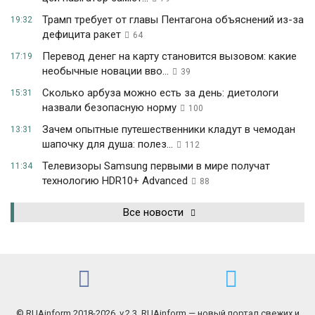
Трамп требует от главы Пентагона объяснений из-за
19:32
дефицита ракет
64
Перевод денег на карту становится вызовом: какие
17:19
необычные новации вво...
39
Сколько арбуза можно есть за день: диетологи
15:31
назвали безопасную норму
100
Зачем опытные путешественники кладут в чемодан
13:31
шапочку для душа: полез...
112
Телевизоры Samsung первыми в мире получат
11:34
технологию HDR10+ Advanced
88
Все новости
© RUAinform 2018-2026. v.2.3. RUAinform — новый портал свежих и