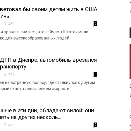
оветовал бы своим детям жить в США
чины
7
452
0
и прочего считает, что сейчас в Штатах мало
же для высокообразованных людей
ДТП в Днепре: автомобиль врезался
транспорту
6
447
0
л на встречную полосу, где столкнулся с другим
орый ехал с превышением скорости.
ные в эти дни, обладают силой: они
ть на других несколь...
3
456
0