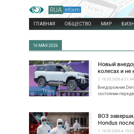
RUA
inform
ГЛАВНАЯ
ОБЩЕСТВО
МИР
БИЗ
16 МАЯ 2026
Новый внедор
колесах и не 
16.05.2026 в 21:4
Внедорожник Denz
Техно
состоянии передви
ВОЗ завершил
Hondus после
16.05.2026 в 19:2