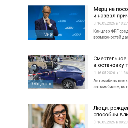
Мерц не пос
и назвал при
16.05.2026 в 13:2
Канцлер ФРГ сред
Мир
возможностей да
Смертельное 
в остановку 
16.05.2026 в 11:3
Автомобиль выеха
Общество
автомобилем, кот
Люди, рожден
способны влия
16.05.2026 в 09:2