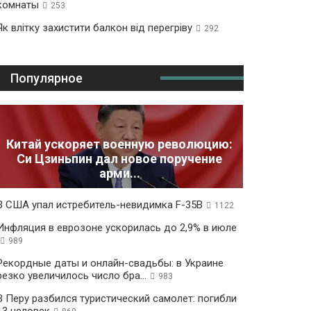
комнаты
253
Як влітку захистити балкон від перегріву
292
Популярное
Китай ускоряет военную революцию:
Си Цзиньпин дал новое поручение
арми...
В США упал истребитель-невидимка F-35B
1122
Инфляция в еврозоне ускорилась до 2,9% в июле
989
Рекордные даты и онлайн-свадьбы: в Украине
резко увеличилось число бра...
983
В Перу разбился туристический самолет: погибли