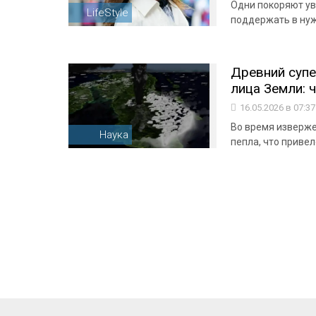
Одни покоряют ув
LifeStyle
поддержать в ну
Древний супе
лица Земли: 
16.05.2026 в 07:3
Во время изверже
Наука
пепла, что привел