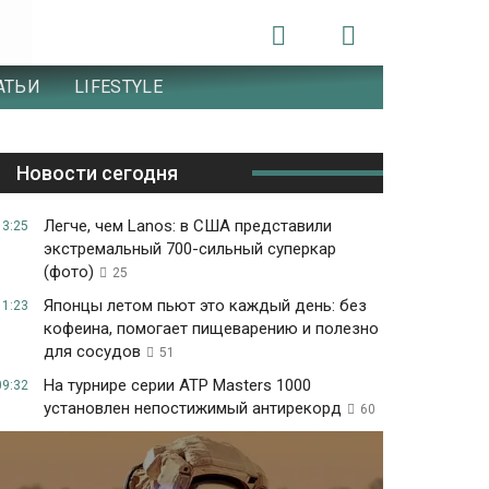
АТЬИ
LIFESTYLE
Новости сегодня
Легче, чем Lanos: в США представили
13:25
экстремальный 700-сильный суперкар
(фото)
25
Японцы летом пьют это каждый день: без
11:23
кофеина, помогает пищеварению и полезно
для сосудов
51
На турнире серии ATP Masters 1000
09:32
установлен непостижимый антирекорд
60