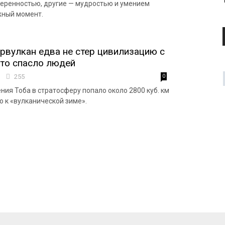
еренностью, другие — мудростью и умением
жный момент.
рвулкан едва не стер цивилизацию с
что спасло людей
7
255
0
ния Тоба в стратосферу попало около 2800 куб. км
о к «вулканической зиме».