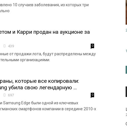
влено 10 случаев заболевания, из которых три
ально
том и Карри продан на аукционе за
3
439
0
нные от продажи лота, будут распределены между
ительными организациями.
раны, которые все копировали:
ng убила свою легендарную ...
0
697
0
и Samsung Edge были одной из ключевых
гманских смартфонов компании в середине 2010-х