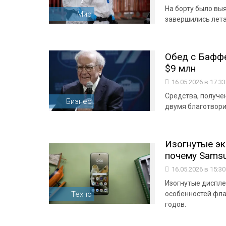
На борту было выя
Мир
завершились лет
Обед с Баффе
$9 млн
16.05.2026 в 17:3
Средства, получе
Бизнес
двумя благотвор
Изогнутые эк
почему Samsu
16.05.2026 в 15:3
Изогнутые диспле
Техно
особенностей фла
годов.