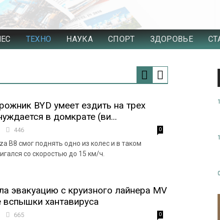
НЕС
ТЕХНО
НАУКА
СПОРТ
ЗДОРОВЬЕ
СТ
ожник BYD умеет ездить на трех
нуждается в домкрате (ви...
4
446
0
a B8 смог поднять одно из колес и в таком
гался со скоростью до 15 км/ч.
а эвакуацию с круизного лайнера MV
 вспышки хантавируса
3
665
0