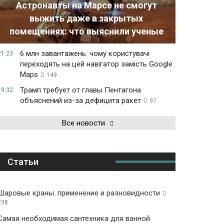
Астронавты на Марсе не смогут
выжить даже в закрытых
помещениях: что выяснили ученые
6 млн завантажень: чому користувачі
21:23
переходять на цей навігатор замість Google
Maps
149
Трамп требует от главы Пентагона
19:32
объяснений из-за дефицита ракет
97
Все новости
Статьи
Шаровые краны: применение и разновидности
238
Самая необходимая сантехника для ванной