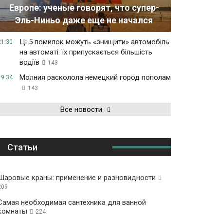
Европе: ученые говорят, что супер-
Эль-Ниньо даже еще не начался
Ці 5 помилок можуть «знищити» автомобіль
21:30
на автоматі: їх припускається більшість
водіїв
143
Молния расколола немецкий город пополам
19:34
143
Все новости
Статьи
Шаровые краны: применение и разновидности
209
Самая необходимая сантехника для ванной
комнаты
224