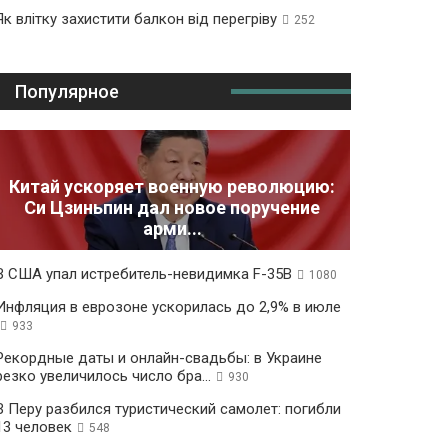
Як влітку захистити балкон від перегріву
252
Популярное
Китай ускоряет военную революцию:
Си Цзиньпин дал новое поручение
арми...
В США упал истребитель-невидимка F-35B
1080
Инфляция в еврозоне ускорилась до 2,9% в июле
933
Рекордные даты и онлайн-свадьбы: в Украине
резко увеличилось число бра...
930
В Перу разбился туристический самолет: погибли
13 человек
548