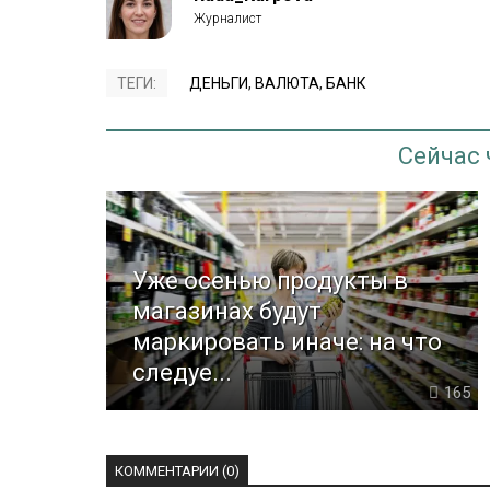
ТЕГИ:
ДЕНЬГИ
,
ВАЛЮТА
,
БАНК
Сейчас
Уже осенью продукты в
магазинах будут
маркировать иначе: на что
следуе...
165
КОММЕНТАРИИ (0)