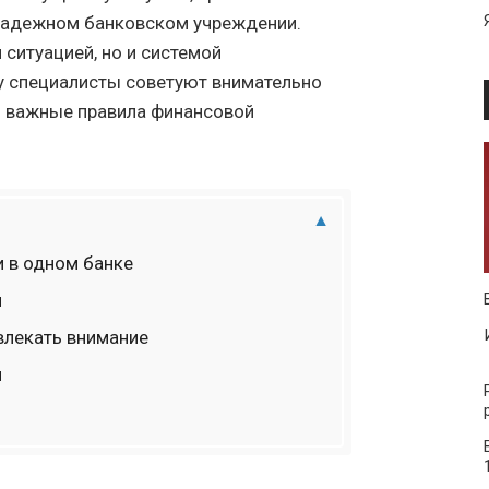
надежном банковском учреждении.
 ситуацией, но и системой
у специалисты советуют внимательно
ь важные правила финансовой
и в одном банке
й
влекать внимание
я