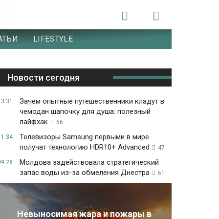
АТЬИ
LIFESTYLE
Новости сегодня
Зачем опытные путешественники кладут в
13:31
чемодан шапочку для душа: полезный
лайфхак
66
Телевизоры Samsung первыми в мире
11:34
получат технологию HDR10+ Advanced
47
Молдова задействовала стратегический
09:28
запас воды из-за обмеления Днестра
61
Невыносимая жара и пожары в