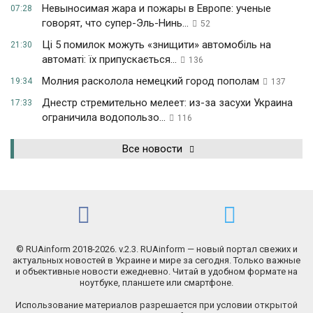
Невыносимая жара и пожары в Европе: ученые
07:28
говорят, что супер-Эль-Нинь...
52
Ці 5 помилок можуть «знищити» автомобіль на
21:30
автоматі: їх припускається...
136
Молния расколола немецкий город пополам
19:34
137
Днестр стремительно мелеет: из-за засухи Украина
17:33
ограничила водопользо...
116
Все новости
© RUAinform 2018-2026. v.2.3. RUAinform — новый портал свежих и
актуальных новостей в Украине и мире за сегодня. Только важные
и объективные новости ежедневно. Читай в удобном формате на
ноутбуке, планшете или смартфоне.
Использование материалов разрешается при условии открытой