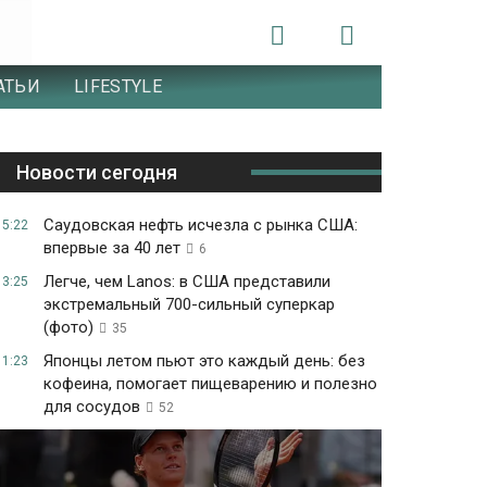
АТЬИ
LIFESTYLE
Новости сегодня
Саудовская нефть исчезла с рынка США:
15:22
впервые за 40 лет
6
Легче, чем Lanos: в США представили
13:25
экстремальный 700-сильный суперкар
(фото)
35
Японцы летом пьют это каждый день: без
11:23
кофеина, помогает пищеварению и полезно
для сосудов
52