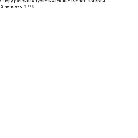
В Перу разбился туристический самолет: погибли
13 человек
883