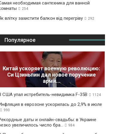
Самая необходимая сантехника для ванной
комнаты
254
Як влітку захистити балкон від перегріву
292
Популярное
Китай ускоряет военную революцию:
Си Цзиньпин дал новое поручение
арми...
В США упал истребитель-невидимка F-35B
1124
Инфляция в еврозоне ускорилась до 2,9% в июле
990
Рекордные даты и онлайн-свадьбы: в Украине
резко увеличилось число бра...
984