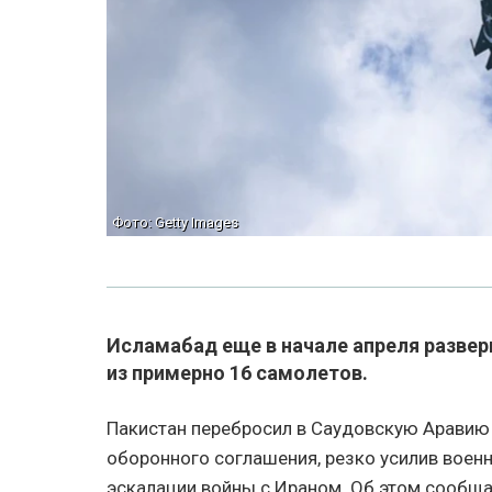
Фото: Getty Images
Исламабад еще в начале апреля развер
из примерно 16 самолетов.
Пакистан перебросил в Саудовскую Аравию
оборонного соглашения, резко усилив военн
эскалации войны с Ираном. Об этом сообщае