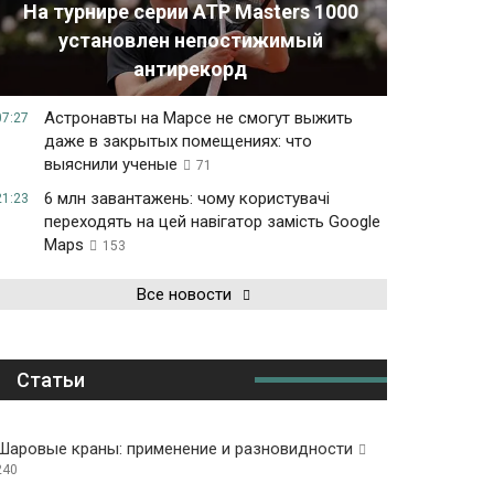
На турнире серии ATP Masters 1000
установлен непостижимый
антирекорд
Астронавты на Марсе не смогут выжить
07:27
даже в закрытых помещениях: что
выяснили ученые
71
6 млн завантажень: чому користувачі
21:23
переходять на цей навігатор замість Google
Maps
153
Все новости
Статьи
Шаровые краны: применение и разновидности
240