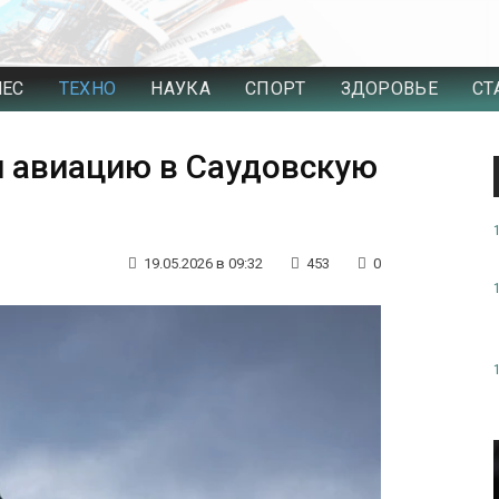
НЕС
ТЕХНО
НАУКА
СПОРТ
ЗДОРОВЬЕ
СТ
л авиацию в Саудовскую
19.05.2026 в 09:32
453
0