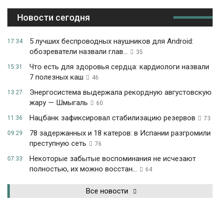
Новости сегодня
5 лучших беспроводных наушников для Android:
17:34
обозреватели назвали глав...
35
Что есть для здоровья сердца: кардиологи назвали
15:31
7 полезных каш
46
Энергосистема выдержала рекордную августовскую
13:27
жару — Шмыгаль
60
Нацбанк зафиксировал стабилизацию резервов
11:36
73
78 задержанных и 18 катеров: в Испании разгромили
09:29
преступную сеть
76
Некоторые забытые воспоминания не исчезают
07:33
полностью, их можно восстан...
64
Все новости