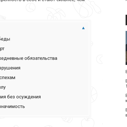
обеды
рт
ежедневные обязательства
азрушения
успехам
елу
ния без осуждения
 значимость