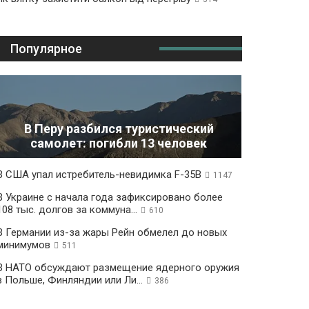
Популярное
В Перу разбился туристический
самолет: погибли 13 человек
В США упал истребитель-невидимка F-35B
1147
В Украине с начала года зафиксировано более
108 тыс. долгов за коммуна...
610
В Германии из-за жары Рейн обмелел до новых
минимумов
511
В НАТО обсуждают размещение ядерного оружия
в Польше, Финляндии или Ли...
386