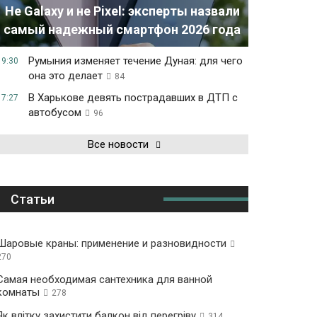
Не Galaxy и не Pixel: эксперты назвали
самый надежный смартфон 2026 года
Румыния изменяет течение Дуная: для чего
19:30
она это делает
84
В Харькове девять пострадавших в ДТП с
17:27
автобусом
96
Все новости
Статьи
Шаровые краны: применение и разновидности
270
Самая необходимая сантехника для ванной
комнаты
278
Як влітку захистити балкон від перегріву
314