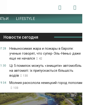
АТЬИ
LIFESTYLE
Новости сегодня
Невыносимая жара и пожары в Европе:
07:28
ученые говорят, что супер-Эль-Ниньо даже
еще не начался
42
Ці 5 помилок можуть «знищити» автомобіль
21:30
на автоматі: їх припускається більшість
водіїв
130
Молния расколола немецкий город пополам
19:34
133