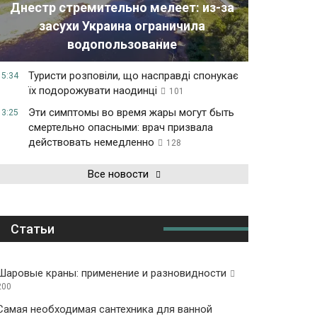
Днестр стремительно мелеет: из-за
засухи Украина ограничила
водопользование
Туристи розповіли, що насправді спонукає
15:34
їх подорожувати наодинці
101
Эти симптомы во время жары могут быть
13:25
смертельно опасными: врач призвала
действовать немедленно
128
Все новости
Статьи
Шаровые краны: применение и разновидности
200
Самая необходимая сантехника для ванной