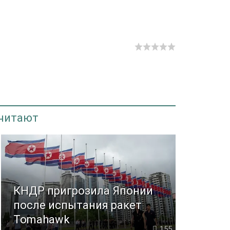
 читают
КНДР пригрозила Японии
после испытания ракет
Tomahawk
155