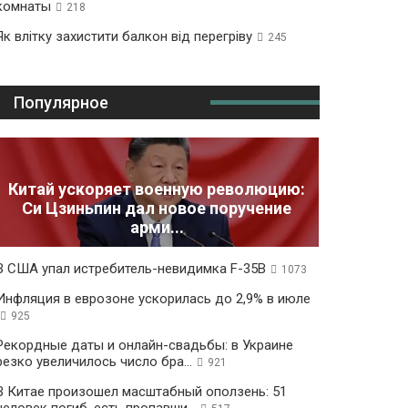
комнаты
218
Як влітку захистити балкон від перегріву
245
Популярное
Китай ускоряет военную революцию:
Си Цзиньпин дал новое поручение
арми...
В США упал истребитель-невидимка F-35B
1073
Инфляция в еврозоне ускорилась до 2,9% в июле
925
Рекордные даты и онлайн-свадьбы: в Украине
резко увеличилось число бра...
921
В Китае произошел масштабный оползень: 51