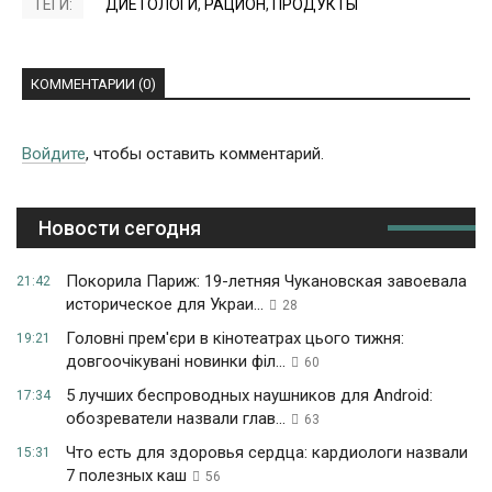
ТЕГИ:
ДИЕТОЛОГИ
,
РАЦИОН
,
ПРОДУКТЫ
КОММЕНТАРИИ (0)
Войдите
, чтобы оставить комментарий.
Новости сегодня
Покорила Париж: 19-летняя Чукановская завоевала
21:42
историческое для Украи...
28
Головні прем'єри в кінотеатрах цього тижня:
19:21
довгоочікувані новинки філ...
60
5 лучших беспроводных наушников для Android:
17:34
обозреватели назвали глав...
63
Что есть для здоровья сердца: кардиологи назвали
15:31
7 полезных каш
56