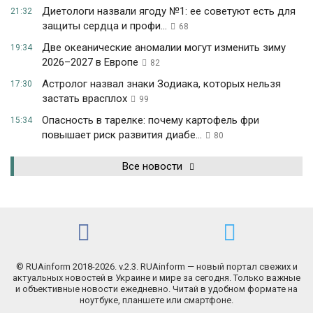
Диетологи назвали ягоду №1: ее советуют есть для
21:32
защиты сердца и профи...
68
Две океанические аномалии могут изменить зиму
19:34
2026–2027 в Европе
82
Астролог назвал знаки Зодиака, которых нельзя
17:30
застать врасплох
99
Опасность в тарелке: почему картофель фри
15:34
повышает риск развития диабе...
80
Все новости
© RUAinform 2018-2026. v.2.3. RUAinform — новый портал свежих и
актуальных новостей в Украине и мире за сегодня. Только важные
и объективные новости ежедневно. Читай в удобном формате на
ноутбуке, планшете или смартфоне.