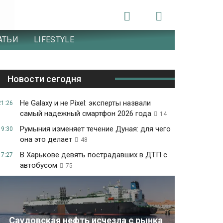
АТЬИ
LIFESTYLE
Новости сегодня
Не Galaxy и не Pixel: эксперты назвали
21:26
самый надежный смартфон 2026 года
14
Румыния изменяет течение Дуная: для чего
19:30
она это делает
48
В Харькове девять пострадавших в ДТП с
17:27
автобусом
75
Саудовская нефть исчезла с рынка