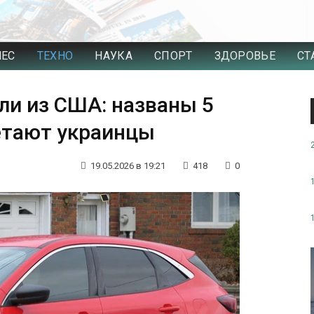
НЕС
ТЕХНО
НАУКА
СПОРТ
ЗДОРОВЬЕ
СТ
и из США: названы 5
етают украинцы
19.05.2026 в 19:21
418
0