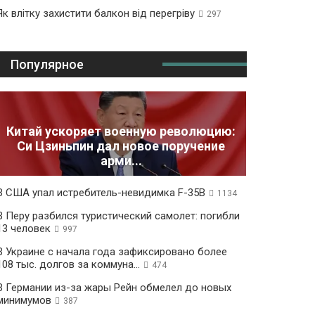
Як влітку захистити балкон від перегріву
297
Популярное
Китай ускоряет военную революцию:
Си Цзиньпин дал новое поручение
арми...
В США упал истребитель-невидимка F-35B
1134
В Перу разбился туристический самолет: погибли
13 человек
997
В Украине с начала года зафиксировано более
108 тыс. долгов за коммуна...
474
В Германии из-за жары Рейн обмелел до новых
минимумов
387