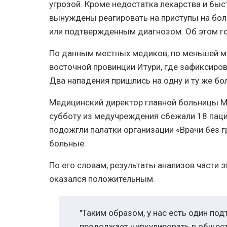
угрозой. Кроме недостатка лекарства и быс
вынуждены реагировать на приступы на бол
или подтвержденным диагнозом. Об этом гов
По данным местных медиков, по меньшей ме
восточной провинции Итури, где зафиксиро
Два нападения пришлись на одну и ту же бо
Медицинский директор главной больницы М
субботу из медучреждения сбежали 18 паци
подожгли палатки организации «Врачи без г
больные.
По его словам, результаты анализов части э
оказался положительным.
"Таким образом, у нас есть один п
продолжает циркулировать в обществ