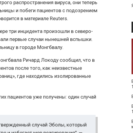
трого распространения вируса, они теперь
ьницы и побеги пациентов с подозрением
орится в материале Reuters.
ре три инцидента произошли в северо-
вали первые случаи нынешней вспышки.
льницу в городе Монгбвалу.
онгбвала Ричард Локоду сообщил, что в
ентов после того, как неизвестные
раниц», где находились изолированные
тих пациентов уже получены: один случай
одтвержденный случай Эболы, который
е и избегает мер реагирования", —