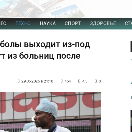
НЕС
ТЕХНО
НАУКА
СПОРТ
ЗДОРОВЬЕ
СТ
болы выходит из-под
т из больниц после
29.05.2026 в 21:10
464
4.5
0