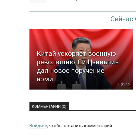
Сейчас
Китай ускоряет военную
революцию: Си Цзиньпин
дал новое поручение
арми...
2212
КОММЕНТАРИИ (0)
Войдите
, чтобы оставить комментарий.