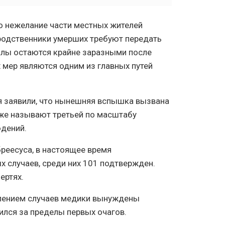
ло нежелание части местных жителей
родственники умерших требуют передать
болы остаются крайне заразными после
 мер являются одним из главных путей
я заявили, что нынешняя вспышка вызвана
же называют третьей по масштабу
юдений.
реесуса, в настоящее время
х случаев, среди них 101 подтвержден.
ертях.
влением случаев медики вынуждены
ился за пределы первых очагов.