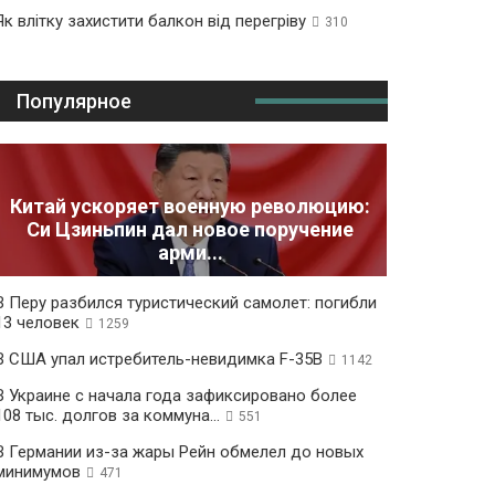
Як влітку захистити балкон від перегріву
310
Популярное
Китай ускоряет военную революцию:
Си Цзиньпин дал новое поручение
арми...
В Перу разбился туристический самолет: погибли
13 человек
1259
В США упал истребитель-невидимка F-35B
1142
В Украине с начала года зафиксировано более
108 тыс. долгов за коммуна...
551
В Германии из-за жары Рейн обмелел до новых
минимумов
471