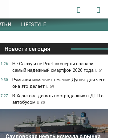
АТЬИ
LIFESTYLE
Новости сегодня
Не Galaxy и не Pixel: эксперты назвали
21:26
самый надежный смартфон 2026 года
51
Румыния изменяет течение Дуная: для чего
19:30
она это делает
59
В Харькове девять пострадавших в ДТП с
17:27
автобусом
80
Саудовская нефть исчезла с рынка