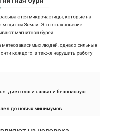
гнитная буря
расываются микрочастицы, которые на
ным щитом Земли. Это столкновение
ывают магнитной бурей.
а метеозависимых людей, однако сильные
очти каждого, а также нарушить работу
ень: диетологи назвали безопасную
елел до новых минимумов
 влияют на человека