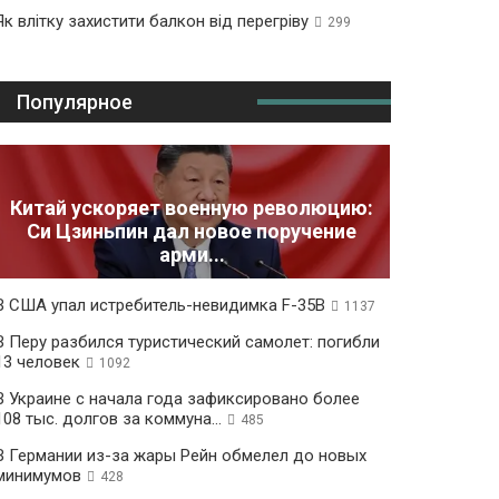
Як влітку захистити балкон від перегріву
299
Популярное
Китай ускоряет военную революцию:
Си Цзиньпин дал новое поручение
арми...
В США упал истребитель-невидимка F-35B
1137
В Перу разбился туристический самолет: погибли
13 человек
1092
В Украине с начала года зафиксировано более
108 тыс. долгов за коммуна...
485
В Германии из-за жары Рейн обмелел до новых
минимумов
428