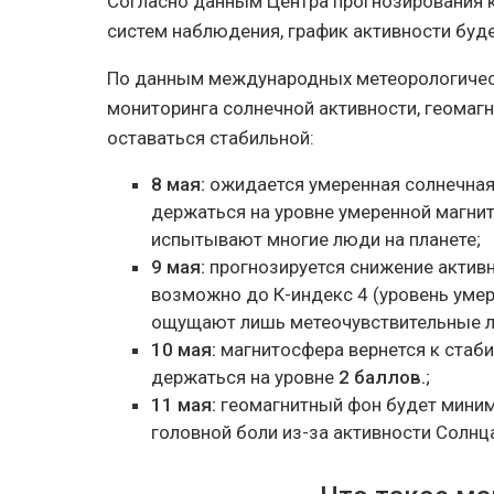
Согласно данным Центра прогнозирования 
систем наблюдения, график активности буде
По данным международных метеорологическ
мониторинга солнечной активности, геомагн
оставаться стабильной:
8 мая:
ожидается умеренная солнечная 
держаться на уровне умеренной магнит
испытывают многие люди на планете;
9 мая:
прогнозируется снижение активн
возможно до К-индекс 4 (уровень умер
ощущают лишь метеочувствительные л
10 мая:
магнитосфера вернется к стаб
держаться на уровне
2 баллов.
;
11 мая:
геомагнитный фон будет мин
головной боли из-за активности Солнц