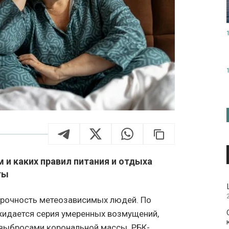
и каких правил питания и отдыха
ты
прочность метеозависимых людей. По
ожидается серия умеренных возмущений,
 выбросами корональной массы. РБК-