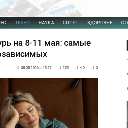
НЕС
ТЕХНО
НАУКА
СПОРТ
ЗДОРОВЬЕ
СТ
рь на 8-11 мая: самые
озависимых
08.05.2026 в 15:17
255
4.0
0