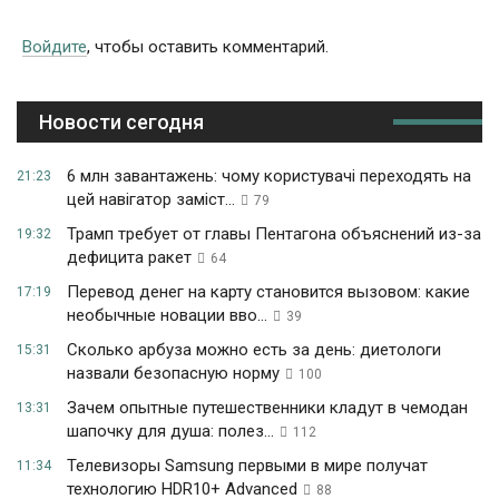
Войдите
, чтобы оставить комментарий.
Новости сегодня
6 млн завантажень: чому користувачі переходять на
21:23
цей навігатор заміст...
79
Трамп требует от главы Пентагона объяснений из-за
19:32
дефицита ракет
64
Перевод денег на карту становится вызовом: какие
17:19
необычные новации вво...
39
Сколько арбуза можно есть за день: диетологи
15:31
назвали безопасную норму
100
Зачем опытные путешественники кладут в чемодан
13:31
шапочку для душа: полез...
112
Телевизоры Samsung первыми в мире получат
11:34
технологию HDR10+ Advanced
88