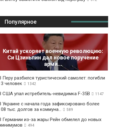
Популярное
Китай ускоряет военную революцию:
Си Цзиньпин дал новое поручение
арми...
В Перу разбился туристический самолет: погибли
13 человек
1342
В США упал истребитель-невидимка F-35B
1147
В Украине с начала года зафиксировано более
108 тыс. долгов за коммуна...
589
В Германии из-за жары Рейн обмелел до новых
минимумов
494