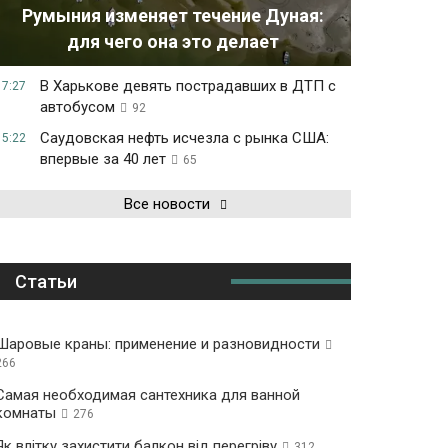
Румыния изменяет течение Дуная:
для чего она это делает
В Харькове девять пострадавших в ДТП с
17:27
автобусом
92
Саудовская нефть исчезла с рынка США:
15:22
впервые за 40 лет
65
Все новости
Статьи
Шаровые краны: применение и разновидности
266
Самая необходимая сантехника для ванной
комнаты
276
Як влітку захистити балкон від перегріву
312