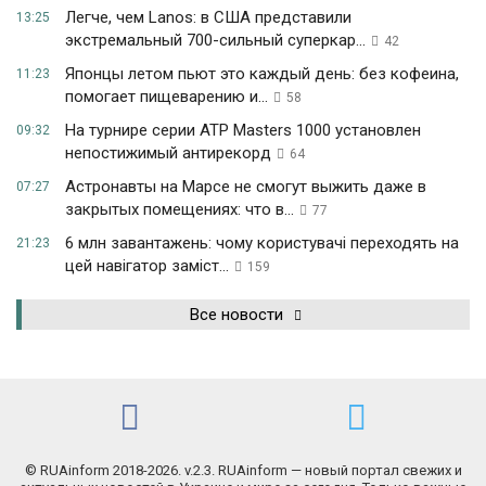
Легче, чем Lanos: в США представили
13:25
экстремальный 700-сильный суперкар...
42
Японцы летом пьют это каждый день: без кофеина,
11:23
помогает пищеварению и...
58
На турнире серии ATP Masters 1000 установлен
09:32
непостижимый антирекорд
64
Астронавты на Марсе не смогут выжить даже в
07:27
закрытых помещениях: что в...
77
6 млн завантажень: чому користувачі переходять на
21:23
цей навігатор заміст...
159
Все новости
© RUAinform 2018-2026. v.2.3. RUAinform — новый портал свежих и