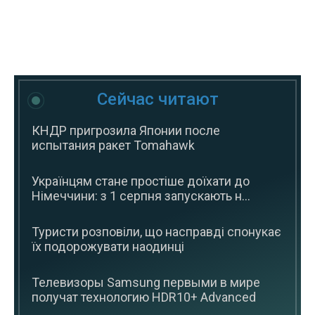
Сейчас читают
КНДР пригрозила Японии после
испытания ракет Tomahawk
Українцям стане простіше доїхати до
Німеччини: з 1 серпня запускають н...
Туристи розповіли, що насправді спонукає
їх подорожувати наодинці
Телевизоры Samsung первыми в мире
получат технологию HDR10+ Advanced