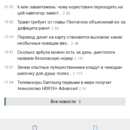
6 млн завантажень: чому користувачі переходять на
21:23
цей навігатор заміст...
82
Трамп требует от главы Пентагона объяснений из-за
19:32
дефицита ракет
66
Перевод денег на карту становится вызовом: какие
17:19
необычные новации вво...
46
Сколько арбуза можно есть за день: диетологи
15:31
назвали безопасную норму
101
Зачем опытные путешественники кладут в чемодан
13:31
шапочку для душа: полез...
115
Телевизоры Samsung первыми в мире получат
11:34
технологию HDR10+ Advanced
91
Все новости