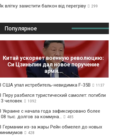
Як влітку захистити балкон від перегріву
299
Популярное
Китай ускоряет военную революцию:
Си Цзиньпин дал новое поручение
арми...
В США упал истребитель-невидимка F-35B
1137
В Перу разбился туристический самолет: погибли
13 человек
1092
В Украине с начала года зафиксировано более
108 тыс. долгов за коммуна...
485
В Германии из-за жары Рейн обмелел до новых
минимумов
428