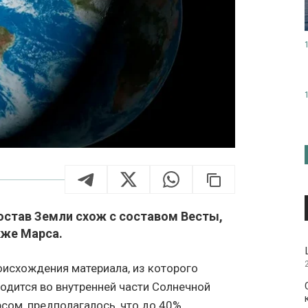
остав Земли схож с составом Весты,
кже Марса.
оисхождения материала, из которого
одится во внутренней части Солнечной
сом, предполагалось, что до 40%