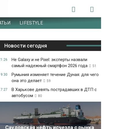
АТЬИ
LIFESTYLE
Новости сегодня
Не Galaxy и не Pixel: эксперты назвали
21:26
самый надежный смартфон 2026 года
51
Румыния изменяет течение Дуная: для чего
19:30
она это делает
59
В Харькове девять пострадавших в ДТП с
17:27
автобусом
80
Саудовская нефть исчезла с рынка