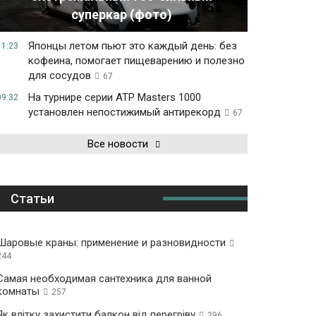
суперкар (фото)
Японцы летом пьют это каждый день: без
11:23
кофеина, помогает пищеварению и полезно
для сосудов
67
На турнире серии ATP Masters 1000
09:32
установлен непостижимый антирекорд
67
Все новости
Статьи
Шаровые краны: применение и разновидности
244
Самая необходимая сантехника для ванной
комнаты
257
Як влітку захистити балкон від перегріву
296