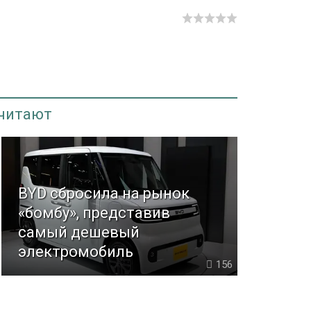
 читают
BYD сбросила на рынок
«бомбу», представив
самый дешевый
электромобиль
156