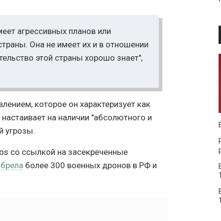
имеет агрессивных планов или
траны. Она не имеет их и в отношении
тельство этой страны хорошо знает",
влением, которое он характеризует как
настаивает на наличии "абсолютного и
й угрозы.
ios со ссылкой на засекреченные
обрела
более 300 военных дронов в РФ и