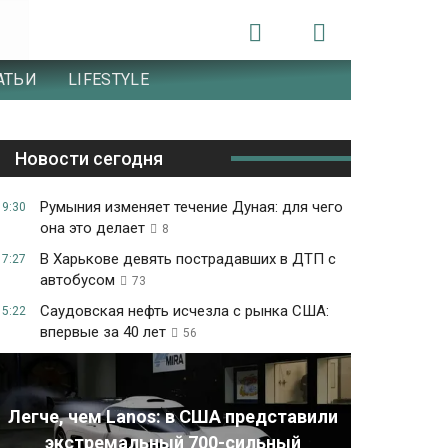
АТЬИ
LIFESTYLE
Новости сегодня
Румыния изменяет течение Дуная: для чего
19:30
она это делает
8
В Харькове девять пострадавших в ДТП с
17:27
автобусом
73
Саудовская нефть исчезла с рынка США:
15:22
впервые за 40 лет
56
Легче, чем Lanos: в США представили
экстремальный 700-сильный