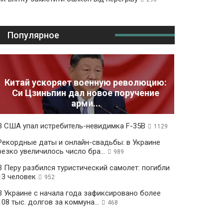
Популярное
Китай ускоряет военную революцию:
Си Цзиньпин дал новое поручение
арми...
В США упал истребитель-невидимка F-35B
1129
Рекордные даты и онлайн-свадьбы: в Украине
резко увеличилось число бра...
989
В Перу разбился туристический самолет: погибли
13 человек
952
В Украине с начала года зафиксировано более
108 тыс. долгов за коммуна...
468