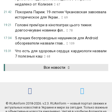
недалеко от Колизея
67
Покорила Париж: 19-летняя Чукановская завоевала
21:42
историческое для Украи...
69
Головні прем'єри в кінотеатрах цього тижня:
19:21
довгоочікувані новинки філ...
78
5 лучших беспроводных наушников для Android:
17:34
обозреватели назвали глав...
109
Что есть для здоровья сердца: кардиологи назвали
15:31
7 полезных каш
68
Все новости
© RUAinform 2018-2026. v.2.3. RUAinform — новый портал свежих и
актуальных новостей в Украине и мире за сегодня. Только важные
и объективные новости ежедневно. Читай в удобном формате на