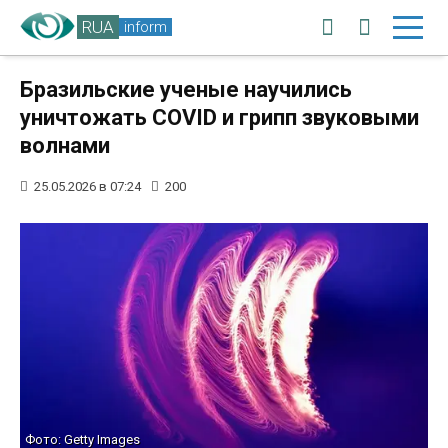
RUA
inform
Бразильские ученые научились
уничтожать COVID и грипп звуковыми
волнами
25.05.2026 в 07:24
200
Фото: Getty Images