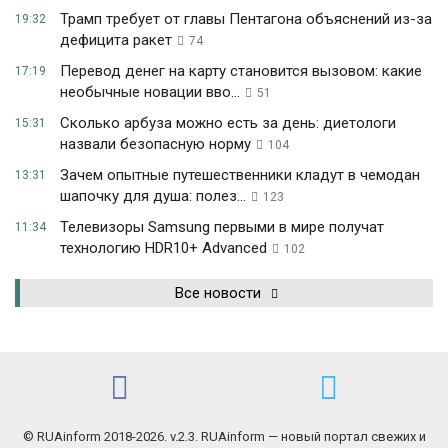
Трамп требует от главы Пентагона объяснений из-за
19:32
дефицита ракет
74
Перевод денег на карту становится вызовом: какие
17:19
необычные новации вво...
51
Сколько арбуза можно есть за день: диетологи
15:31
назвали безопасную норму
104
Зачем опытные путешественники кладут в чемодан
13:31
шапочку для душа: полез...
123
Телевизоры Samsung первыми в мире получат
11:34
технологию HDR10+ Advanced
102
Все новости
© RUAinform 2018-2026. v.2.3. RUAinform — новый портал свежих и