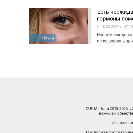
Есть неожида
гормоны помо
10.03.2025 в 07:1
Новое исследован
Наука
использованы для
© RUAinform 2018-2026. v
важные и объектив
Использова
Продолжая просматриват