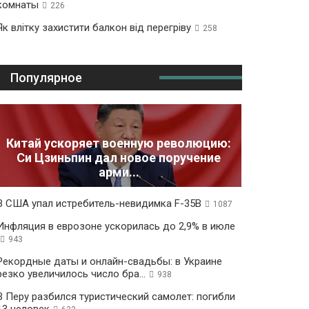
комнаты
226
Як влітку захистити балкон від перегріву
258
Популярное
Китай ускоряет военную революцию:
Си Цзиньпин дал новое поручение
арми...
В США упал истребитель-невидимка F-35B
1087
Инфляция в еврозоне ускорилась до 2,9% в июле
943
Рекордные даты и онлайн-свадьбы: в Украине
резко увеличилось число бра...
938
В Перу разбился туристический самолет: погибли