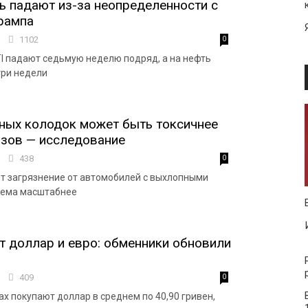
ь падают из-за неопределенности с
рампа
1
1102
0
I падают седьмую неделю подряд, а на нефть
три недели
ных колодок может быть токсичнее
азов — исследование
8
438
0
т загрязнение от автомобилей с выхлопными
лема масштабнее
т доллар и евро: обменники обновили
9
409
0
х покупают доллар в среднем по 40,90 гривен,