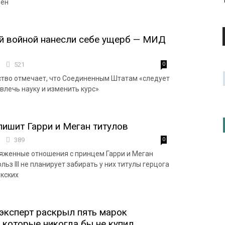
вен
й войной нанесли себе ущерб — МИД
7
521
0
тво отмечает, что Соединенным Штатам «следует
звлечь науку и изменить курс»
 лишит Гарри и Меган титулов
4
389
0
яженные отношения с принцем Гарри и Меган
льз III не планирует забирать у них титулы герцога
екских
 эксперт раскрыл пять марок
 которые никогда бы не купил