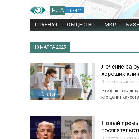
RUA
inform
ГЛАВНАЯ
ОБЩЕСТВО
МИР
БИЗ
10 МАРТА 2025
Лечение за р
хороших кли
10.03.2025 в 23:3
Эти факторы дела
Статьи
кто ценит качеств
Новый премь
посягательст
10.03.2025 в 23:3