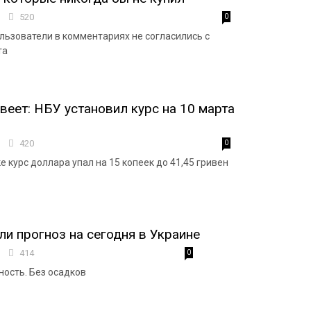
6
520
0
льзователи в комментариях не согласились с
та
еет: НБУ установил курс на 10 марта
0
420
0
 курс доллара упал на 15 копеек до 41,45 гривен
ли прогноз на сегодня в Украине
3
414
0
ость. Без осадков