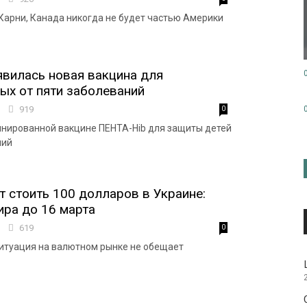
Карни, Канада никогда не будет частью Америки
явилась новая вакцина для
х от пяти заболеваний
6
919
0
инированной вакцине ПЕНТА-Hib для защиты детей
ний
т стоить 100 долларов в Украине:
ира до 16 марта
0
619
0
ситуация на валютном рынке не обещает