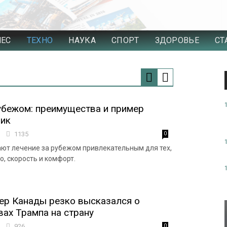
НЕС
ТЕХНО
НАУКА
СПОРТ
ЗДОРОВЬЕ
СТ
убежом: преимущества и пример
ник
7
1135
0
ют лечение за рубежом привлекательным для тех,
о, скорость и комфорт.
ер Канады резко высказался о
вах Трампа на страну
5
926
0