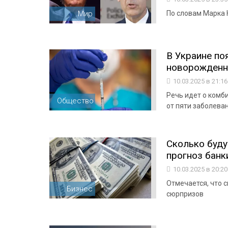
Мир
По словам Марка 
В Украине по
новорожденны
10.03.2025 в 21:1
Речь идет о комб
Общество
от пяти заболева
Сколько буду
прогноз банк
10.03.2025 в 20:2
Отмечается, что 
Бизнес
сюрпризов