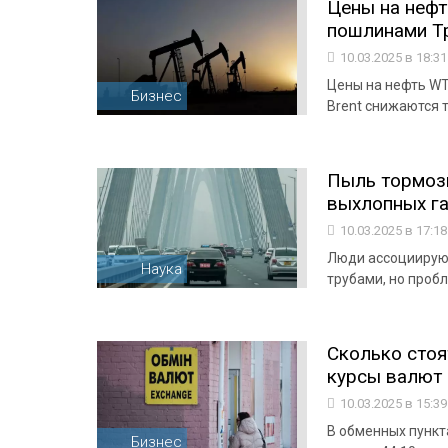
Цены на нефт
пошлинами Т
10.03.2025 в 18:3
Цены на нефть WT
Бизнес
Brent снижаются 
Пыль тормоз
выхлопных г
10.03.2025 в 17:1
Люди ассоциирую
Наука
трубами, но проб
Сколько стоя
курсы валют
10.03.2025 в 15:3
В обменных пункта
Бизнес