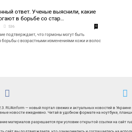
нный ответ. Ученые выяснили, какие
гают в борьбе со стар...
0
536
0
ие подтверждает, что гормоны могут быть
 борьбы с возрастными изменениями кожи и волос
.2.3. RUAinform — новый портал свежих и актуальных новостей в Украине 
ные новости ежедневно. Читай в удобном формате на ноутбуке, планш
ние материалов разрешается при условии открытой ссылки на сайт rua
ь сайт вы подтверждаете, что ознакомились и соглашаетесь на исполь