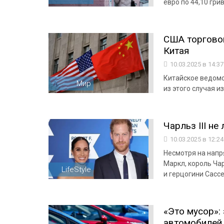
евро по 44,10 гри
США торгово
Китая
10.03.2025 в 14:3
Китайское ведомс
Мир
из этого случая и
Чарльз III не
10.03.2025 в 12:2
Несмотря на напр
Маркл, король Чар
LifeStyle
и герцогини Сасс
«Это мусор»:
автомобилей,