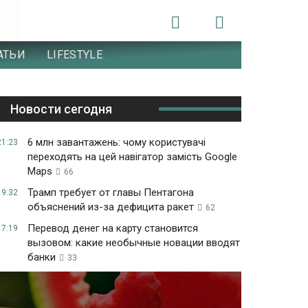
АТЬИ
LIFESTYLE
Новости сегодня
6 млн завантажень: чому користувачі
21:23
переходять на цей навігатор замість Google
Maps
66
Трамп требует от главы Пентагона
19:32
объяснений из-за дефицита ракет
62
Перевод денег на карту становится
17:19
вызовом: какие необычные новации вводят
банки
33