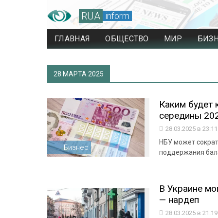
RUA
inform
ГЛАВНАЯ
ОБЩЕСТВО
МИР
БИЗ
28 МАРТА 2025
Каким будет 
середины 202
28.03.2025 в 23:1
НБУ может сокра
Бизнес
поддержания бал
В Украине мо
— нардеп
28.03.2025 в 21:1