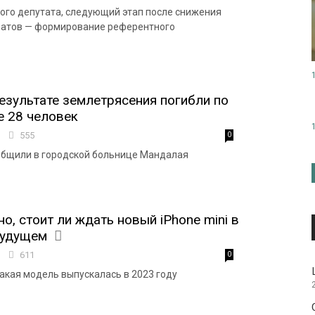
ого депутата, следующий этап после снижения
ратов — формирование референтного
езультате землетрясения погибли по
е 28 человек
1
555
0
общили в городской больнице Мандалая
о, стоит ли ждать новый iPhone mini в
будущем
0
611
0
такая модель выпускалась в 2023 году