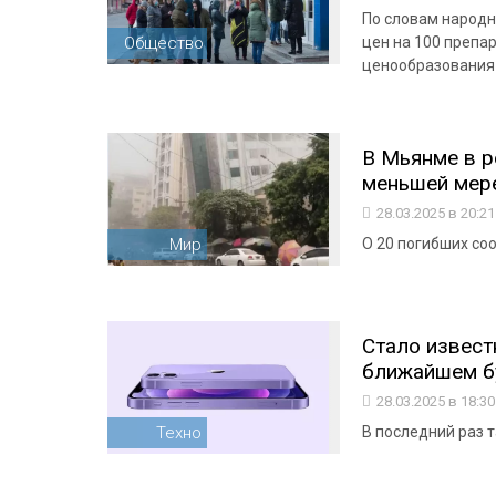
По словам народн
Общество
цен на 100 препа
ценообразования
В Мьянме в р
меньшей мер
28.03.2025 в 20:2
Мир
О 20 погибших со
Стало известн
ближайшем 
28.03.2025 в 18:3
Техно
В последний раз 