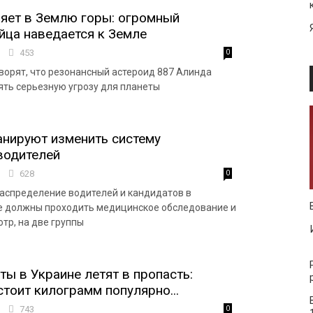
яет в Землю горы: огромный
йца наведается к Земле
3
453
0
ворят, что резонансный астероид 887 Алинда
ть серьезную угрозу для планеты
анируют изменить систему
водителей
9
628
0
аспределение водителей и кандидатов в
е должны проходить медицинское обследование и
тр, на две группы
ты в Украине летят в пропасть:
стоит килограмм популярно...
0
743
0