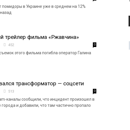
 помидоры в Украине уже в среднем на 12%
 назад
й трейлер фильма «Ржавчина»
8
452
0
съемок этого фильма погибла оператор Галина
вался трансформатор — соцсети
2
513
0
am-каналы сообщили, что инцидент произошел в
 города и добавили, что там частично пропало