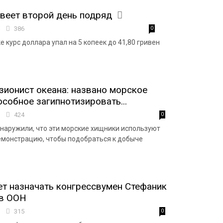
веет второй день подряд
0
386
0
 курс доллара упал на 5 копеек до 41,80 гривен
ионист океана: названо морское
особное загипнотизировать...
9
424
0
наружили, что эти морские хищники используют
монстрацию, чтобы подобраться к добыче
ет назначать конгрессвумен Стефаник
в ООН
6
315
0