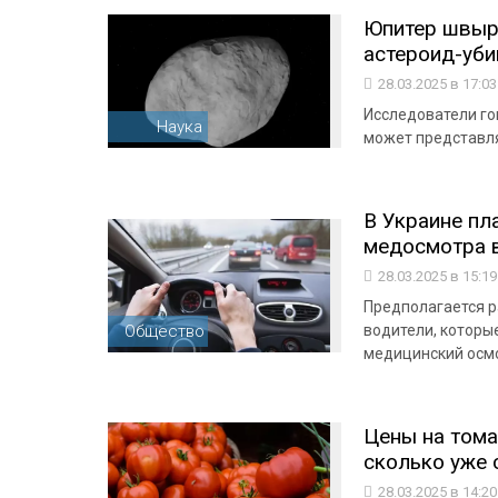
Юпитер швыр
астероид-уби
28.03.2025 в 17:0
Исследователи го
Наука
может представля
В Украине пл
медосмотра 
28.03.2025 в 15:1
Предполагается р
Общество
водители, которы
медицинский осмо
Цены на тома
сколько уже 
28.03.2025 в 14:2