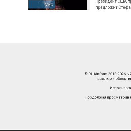
Президент США п
Мир
предложит Стефан
© RUAinform 2018-2026. v
важные и объектив
Использова
Продолжая просматриват