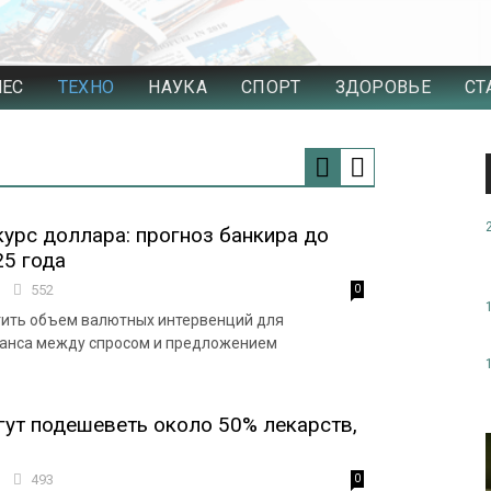
НЕС
ТЕХНО
НАУКА
СПОРТ
ЗДОРОВЬЕ
СТ
курс доллара: прогноз банкира до
5 года
1
552
0
тить объем валютных интервенций для
анса между спросом и предложением
гут подешеветь около 50% лекарств,
9
493
0