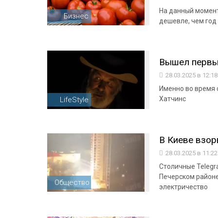
На данный момент
Бизнес
дешевле, чем год
Вышел первы
28.03.2025 в 12:1
Именно во время 
Хатчинс
LifeStyle
В Киеве взор
28.03.2025 в 11:2
Столичные Telegr
Печерском районе
Общество
электричество