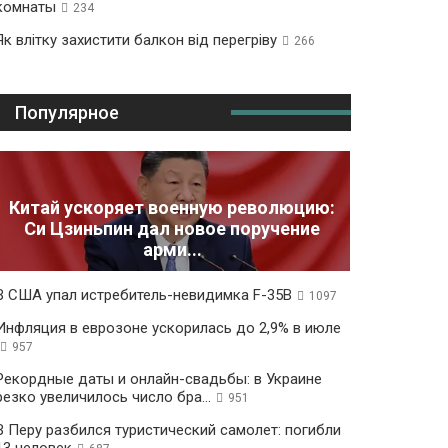
комнаты
234
Як влітку захистити балкон від перегріву
266
Популярное
Китай ускоряет военную революцию:
Си Цзиньпин дал новое поручение
арми...
В США упал истребитель-невидимка F-35B
1097
Инфляция в еврозоне ускорилась до 2,9% в июле
957
Рекордные даты и онлайн-свадьбы: в Украине
резко увеличилось число бра...
951
В Перу разбился туристический самолет: погибли