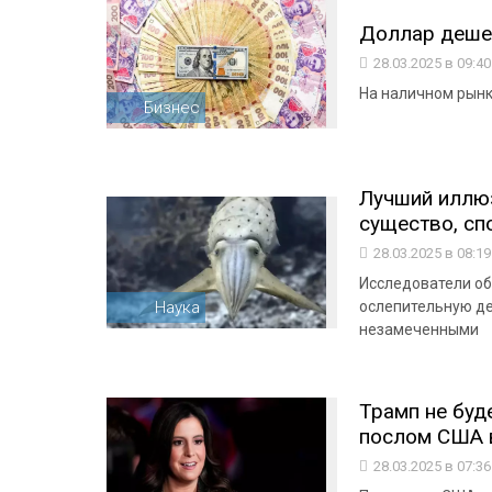
Доллар деше
28.03.2025 в 09:4
На наличном рынке
Бизнес
Лучший иллюз
существо, сп
28.03.2025 в 08:1
Исследователи об
Наука
ослепительную де
незамеченными
Трамп не буд
послом США 
28.03.2025 в 07:3