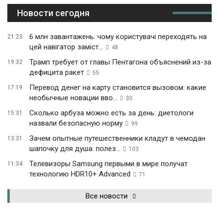
Новости сегодня
6 млн завантажень: чому користувачі переходять на
21:23
цей навігатор заміст...
48
Трамп требует от главы Пентагона объяснений из-за
19:32
дефицита ракет
55
Перевод денег на карту становится вызовом: какие
17:19
необычные новации вво...
30
Сколько арбуза можно есть за день: диетологи
15:31
назвали безопасную норму
99
Зачем опытные путешественники кладут в чемодан
13:31
шапочку для душа: полез...
103
Телевизоры Samsung первыми в мире получат
11:34
технологию HDR10+ Advanced
71
Все новости