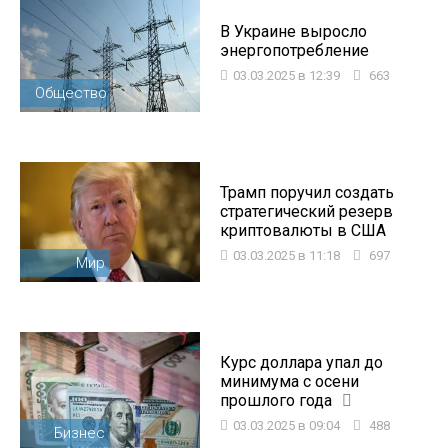
В Украине выросло
энергопотребление
03.03.2025 в 12:39
663
Общество
Трамп поручил создать
стратегический резерв
криптовалюты в США
03.03.2025 в 11:18
697
Мир
Курс доллара упал до
минимума с осени
прошлого года
03.03.2025 в 09:04
488
Бизнес