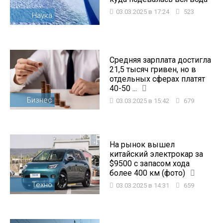
03.03.2025 в 17:24
523
Наука
Средняя зарплата достигла
21,5 тысяч гривен, но в
отдельных сферах платят
40-50 ...
Бизнес
03.03.2025 в 15:42
679
На рынок вышел
китайский электрокар за
$9500 с запасом хода
более 400 км (фото)
Техно
03.03.2025 в 14:31
659