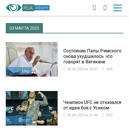
RUA
inform
03 МАРТА 2025
Состояние Папы Римского
снова ухудшилось: что
говорят в Ватикане
03.03.2025 в 23:07
528
Мир
Чемпион UFC не отказался
от идеи боя с Усиком
03.03.2025 в 21:46
250
Спорт