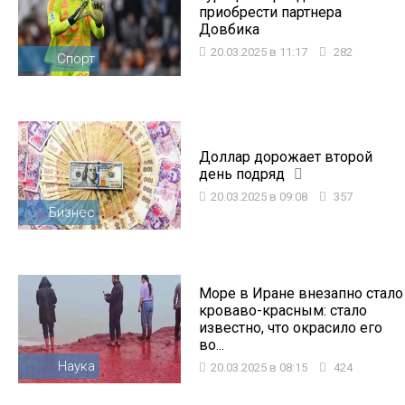
приобрести партнера
Довбика
20.03.2025 в 11:17
282
Спорт
Доллар дорожает второй
день подряд
20.03.2025 в 09:08
357
Бизнес
Море в Иране внезапно стало
кроваво-красным: стало
известно, что окрасило его
во...
Наука
20.03.2025 в 08:15
424