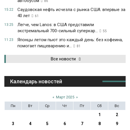
автобусом
86
Саудовская нефть исчезла с рынка США: впервые за
15:22
40 лет
61
Легче, чем Lanos: в США представили
13:25
экстремальный 700-сильный суперкар...
55
Японцы летом пьют это каждый день: без кофеина,
11:23
помогает пищеварению и...
81
Все новости
Календарь новостей
«
Март 2025
»
Пн
Вт
Ср
Чт
Пт
Сб
Вс
1
2
3
4
5
6
7
8
9