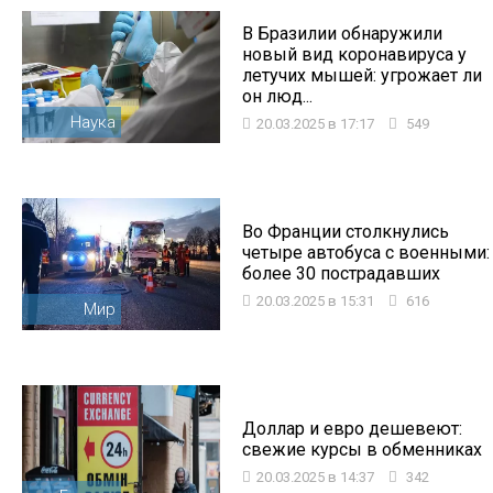
В Бразилии обнаружили
новый вид коронавируса у
летучих мышей: угрожает ли
он люд...
Наука
20.03.2025 в 17:17
549
Во Франции столкнулись
четыре автобуса с военными:
более 30 пострадавших
20.03.2025 в 15:31
616
Мир
Доллар и евро дешевеют:
свежие курсы в обменниках
20.03.2025 в 14:37
342