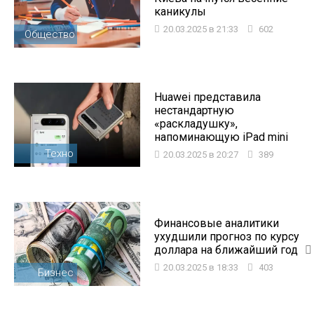
каникулы
20.03.2025 в 21:33
602
Общество
Huawei представила
нестандартную
«раскладушку»,
напоминающую iPad mini
Техно
20.03.2025 в 20:27
389
Финансовые аналитики
ухудшили прогноз по курсу
доллара на ближайший год
20.03.2025 в 18:33
403
Бизнес