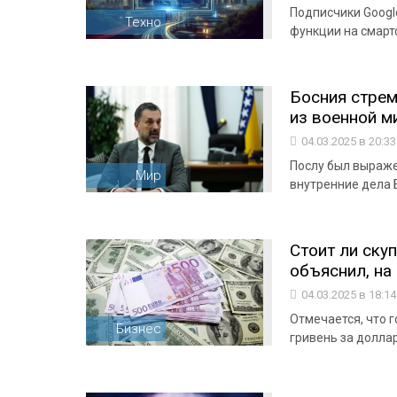
Подписчики Googl
Техно
функции на смарт
Босния стрем
из военной ми
04.03.2025 в 20:3
Послу был выраже
Мир
внутренние дела 
Стоит ли ску
объяснил, на
04.03.2025 в 18:1
Отмечается, что г
Бизнес
гривень за долла