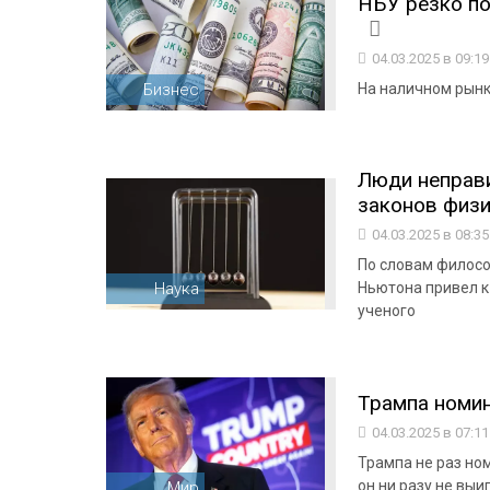
НБУ резко по
04.03.2025 в 09:1
Бизнес
На наличном рынке
Люди неправи
законов физик
04.03.2025 в 08:3
По словам филосо
Наука
Ньютона привел к
ученого
Трампа номи
04.03.2025 в 07:1
Трампа не раз но
он ни разу не вы
Мир