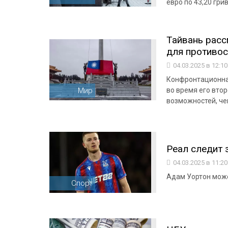
евро по 43,20 гри
Тайвань рас
для противос
04.03.2025 в 12:1
Конфронтационна
Мир
во время его вто
возможностей, че
Реал следит 
04.03.2025 в 11:2
Адам Уортон може
Спорт