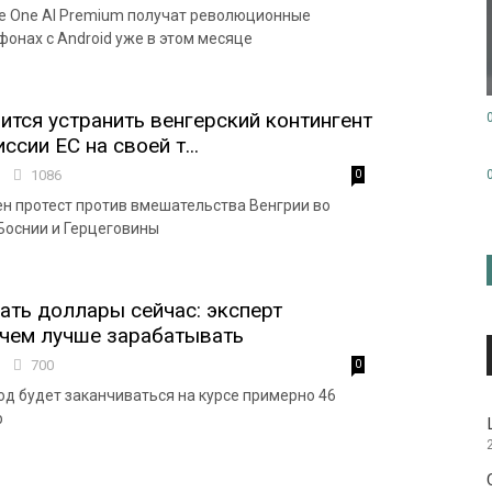
e One AI Premium получат революционные
фонах с Android уже в этом месяце
ится устранить венгерский контингент
ссии ЕС на своей т...
3
1086
0
н протест против вмешательства Венгрии во
Боснии и Герцеговины
пать доллары сейчас: эксперт
 чем лучше зарабатывать
4
700
0
од будет заканчиваться на курсе примерно 46
р