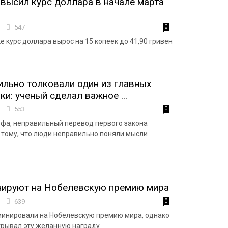
высил курс доллара в начале марта
9
547
0
 курс доллара вырос на 15 копеек до 41,90 гривен
льно толковали один из главных
и: ученый сделал важное ...
5
553
0
фа, неправильный перевод первого закона
 тому, что люди неправильно поняли мысли
нируют на Нобелевскую премию мира
1
639
0
минировали на Нобелевскую премию мира, однако
игрывал эту желанную награду