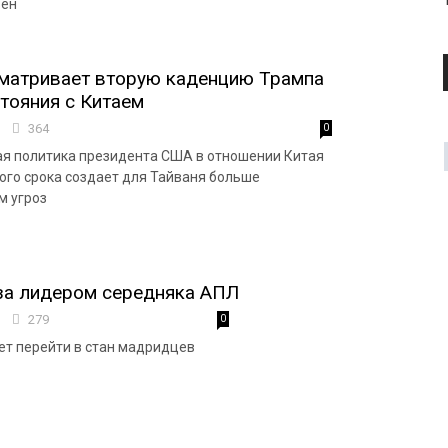
вен
сматривает вторую каденцию Трампа
тояния с Китаем
0
364
0
я политика президента США в отношении Китая
рого срока создает для Тайваня больше
м угроз
за лидером середняка АПЛ
0
279
0
т перейти в стан мадридцев