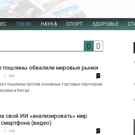
НЕС
ТЕХНО
НАУКА
СПОРТ
ЗДОРОВЬЕ
СТ
е пошлины обвалили мировые рынки
6
486
0
ел пошлины против основных торговых партнеров
ксики и Китая
ла свой ИИ «анализировать» мир
 смартфона (видео)
8
668
0