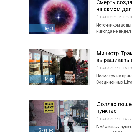
Смерть созда
на самом деле
04.03.2025 в 17:2
Источником воды 
Наука
никогда не видел
Министр Тра
выращивать 
04.03.2025 в 15:1
Несмотря на прин
Мир
Соединенных Шта
Доллар пошел
пунктах
04.03.2025 в 14:2
В обменных пункта
Бизнес