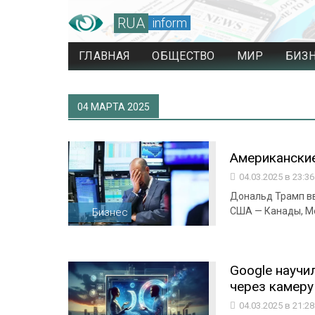
RUA
inform
ГЛАВНАЯ
ОБЩЕСТВО
МИР
БИЗ
04 МАРТА 2025
Американски
04.03.2025 в 23:3
Дональд Трамп вв
США — Канады, Ме
Бизнес
Google научи
через камеру
04.03.2025 в 21:2