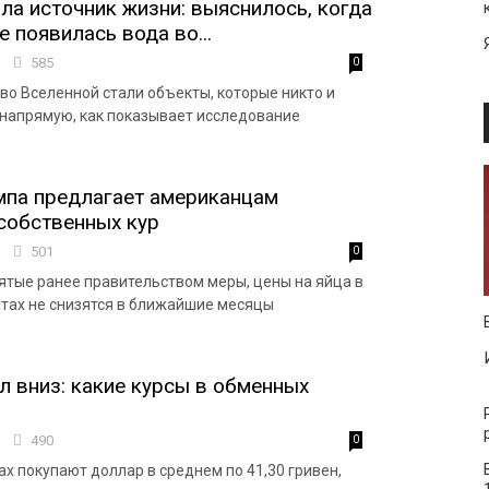
ла источник жизни: выяснилось, когда
 появилась вода во...
8
585
0
во Вселенной стали объекты, которые никто и
 напрямую, как показывает исследование
мпа предлагает американцам
собственных кур
9
501
0
ятые ранее правительством меры, цены на яйца в
тах не снизятся в ближайшие месяцы
 вниз: какие курсы в обменных
2
490
0
х покупают доллар в среднем по 41,30 гривен,