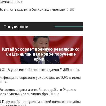
комнаты
226
Як влітку захистити балкон від перегріву
257
Популярное
Китай ускоряет военную революцию:
Си Цзиньпин дал новое поручение
арми...
В США упал истребитель-невидимка F-35B
1086
Инфляция в еврозоне ускорилась до 2,9% в июле
941
Рекордные даты и онлайн-свадьбы: в Украине
резко увеличилось число бра...
937
В Перу разбился туристический самолет: погибли