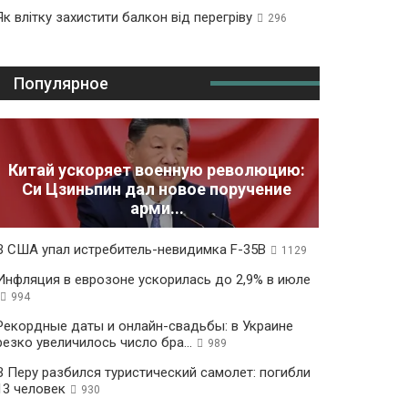
Як влітку захистити балкон від перегріву
296
Популярное
Китай ускоряет военную революцию:
Си Цзиньпин дал новое поручение
арми...
В США упал истребитель-невидимка F-35B
1129
Инфляция в еврозоне ускорилась до 2,9% в июле
994
Рекордные даты и онлайн-свадьбы: в Украине
резко увеличилось число бра...
989
В Перу разбился туристический самолет: погибли
13 человек
930