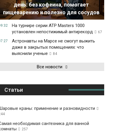
день: без кофеина, помогает
пищеварению и полезно для сосудов
На турнире серии ATP Masters 1000
09:32
установлен непостижимый антирекорд
67
Астронавты на Марсе не смогут выжить
07:27
даже в закрытых помещениях: что
выяснили ученые
84
Все новости
Статьи
Шаровые краны: применение и разновидности
244
Самая необходимая сантехника для ванной
комнаты
257