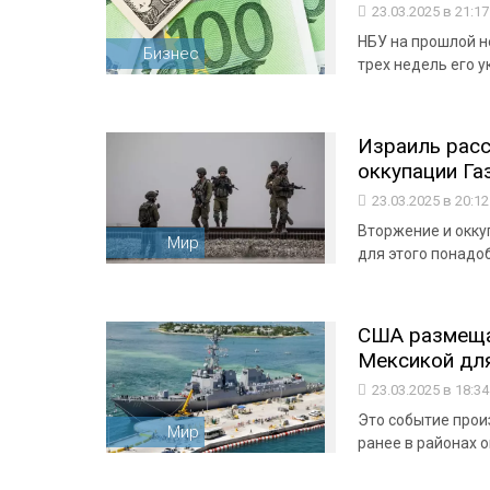
23.03.2025 в 21:1
НБУ на прошлой н
Бизнес
трех недель его 
Израиль рас
оккупации Газ
23.03.2025 в 20:1
Вторжение и окку
Мир
для этого понадо
США размещаю
Мексикой дл
23.03.2025 в 18:3
Это событие про
Мир
ранее в районах 