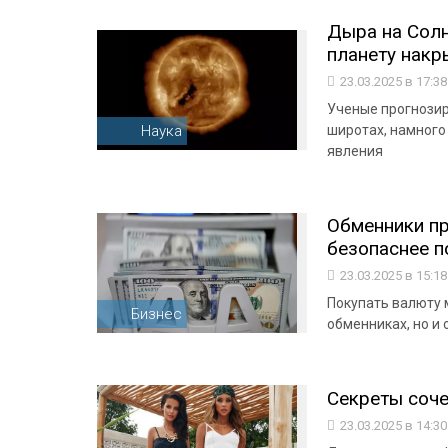
Дыра на Солн
планету накры
23.03.2025 в 17:3
Ученые прогнозир
Наука
широтах, намного
явления
Обменники пр
безопаснее п
23.03.2025 в 15:1
Покупать валюту 
Бизнес
обменниках, но и
Секреты соче
23.03.2025 в 14:3