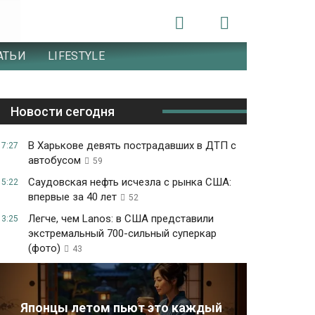
АТЬИ
LIFESTYLE
Новости сегодня
В Харькове девять пострадавших в ДТП с
17:27
автобусом
59
Саудовская нефть исчезла с рынка США:
15:22
впервые за 40 лет
52
Легче, чем Lanos: в США представили
13:25
экстремальный 700-сильный суперкар
(фото)
43
Японцы летом пьют это каждый