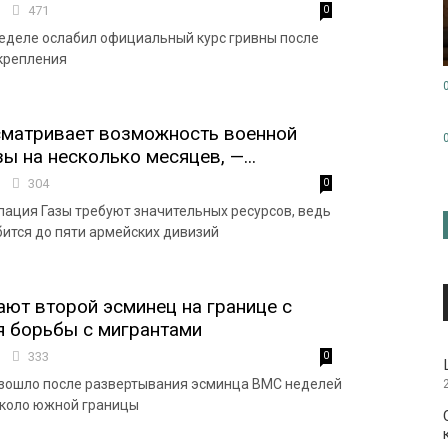
7
471
0
еделе ослабил официальный курс гривны после
укрепления
сматривает возможность военной
ы на несколько месяцев, —...
2
304
0
пация Газы требуют значительных ресурсов, ведь
бится до пяти армейских дивизий
т второй эсминец на границе с
я борьбы с мигрантами
4
333
0
изошло после развертывания эсминца ВМС неделей
около южной границы