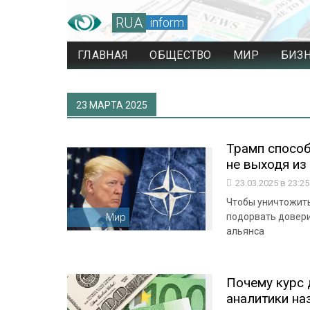
RUA
inform
ГЛАВНАЯ
ОБЩЕСТВО
МИР
БИЗ
23 МАРТА 2025
Трамп способ
не выходя из
23.03.2025 в 23:2
Чтобы уничтожит
Мир
подорвать довери
альянса
Почему курс 
аналитики на