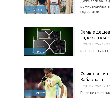
Даже если ваша ф
можно подобрать 
Статьи
недостатки.
Самые дешевы
задержатся –
23.03.2025 в 14:2
Техно
RTX 5060 Ti и RTX
Флик против 
Забарного
23.03.2025 в 12:1
Спорт
Ганси не хочет в