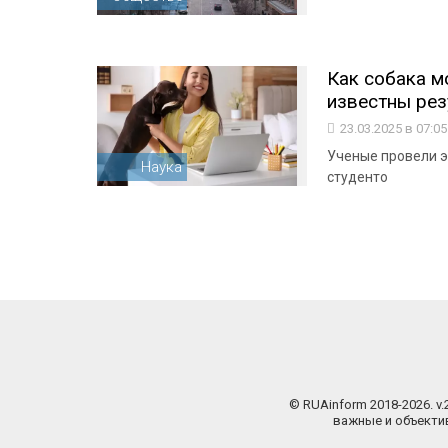
Как собака м
известны рез
23.03.2025 в 07:0
Ученые провели э
Наука
студенто
© RUAinform 2018-2026. v
важные и объектив