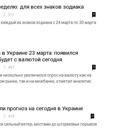
неделю: для всех знаков зодиака
1
311
0
 каждый из знаков зодиака с 24 марта по 30 марта
 в Украине 23 марта: появился
 будет с валютой сегодня
6
457
0
я несколько увеличился спрос на валюту как на
м рынке, так и на межбанке, отметил аналитик
ли прогноз на сегодня в Украине
1
419
0
я сильный ветер, местами до штормовых порывов