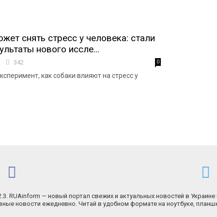
ожет снять стресс у человека: стали
ультаты нового иссле...
5
342
0
ксперимент, как собаки влияют на стресс у
.2.3. RUAinform — новый портал свежих и актуальных новостей в Украине 
ные новости ежедневно. Читай в удобном формате на ноутбуке, планш