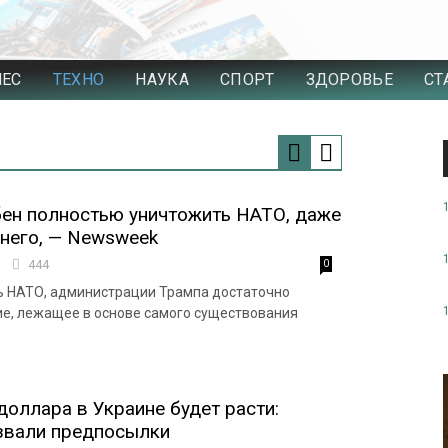
НЕС
ТЕХНО
НАУКА
СПОРТ
ЗДОРОВЬЕ
СТ
ен полностью уничтожить НАТО, даже
 него, — Newsweek
5
444
0
ь НАТО, администрации Трампа достаточно
е, лежащее в основе самого существования
доллара в Украине будет расти:
звали предпосылки