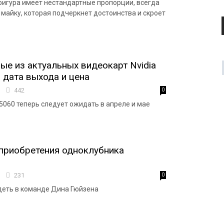
игура имеет нестандартные пропорции, всегда
майку, которая подчеркнет достоинства и скроет
е из актуальных видеокарт Nvidia
 дата выхода и цена
7
442
0
 5060 теперь следует ожидать в апреле и мае
приобретения одноклубника
7
231
0
идеть в команде Дина Гюйзена