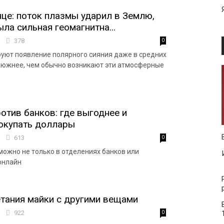
це: поток плазмы ударил в Землю,
ла сильная геомагнитна...
8
378
0
уют появление полярного сияния даже в средних
 южнее, чем обычно возникают эти атмосферные
отив банков: где выгоднее и
окупать доллары
8
613
0
можно не только в отделениях банков или
 онлайн
тания майки с другими вещами
0
922
0