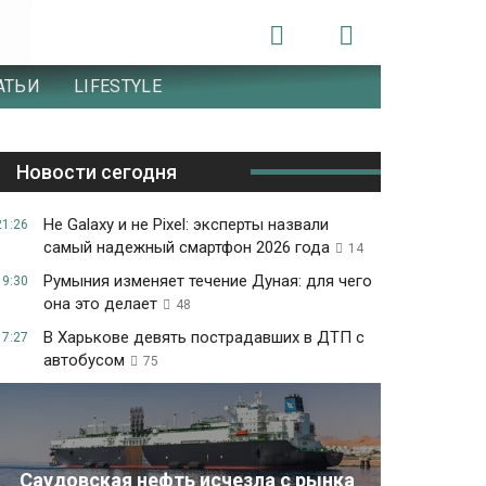
АТЬИ
LIFESTYLE
Новости сегодня
Не Galaxy и не Pixel: эксперты назвали
21:26
самый надежный смартфон 2026 года
14
Румыния изменяет течение Дуная: для чего
19:30
она это делает
48
В Харькове девять пострадавших в ДТП с
17:27
автобусом
75
Саудовская нефть исчезла с рынка