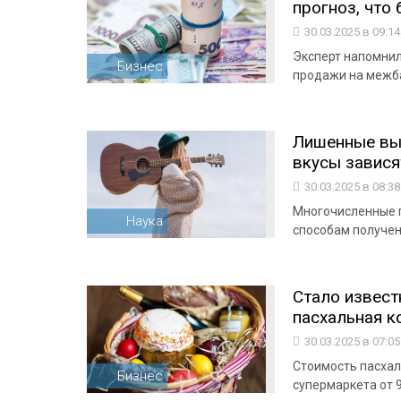
прогноз, что
30.03.2025 в 09:1
Эксперт напомнил,
Бизнес
продажи на межба
Лишенные вы
вкусы завися
30.03.2025 в 08:3
Многочисленные 
Наука
способам получен
Стало извест
пасхальная к
30.03.2025 в 07:0
Стоимость пасхал
Бизнес
супермаркета от 9