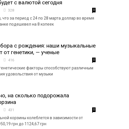
 будет с валютой сегодня
4
328
0
 что за период с 24 по 28 марта доллар во время
нке подешевел на 8 копеек
бора с рождения: наши музыкальные
т от генетики, — ученые
8
416
0
генетические факторы способствуют различным
ия удовольствия от музыки
но, на сколько подорожала
орзина
5
431
0
ьной корзины колеблется в зависимости от
50,19 грн до 1124,67 грн