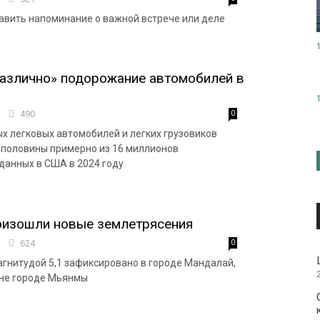
вить напоминание о важной встрече или деле
азлично» подорожание автомобилей в
5
490
0
х легковых автомобилей и легких грузовиков
 половины примерно из 16 миллионов
данных в США в 2024 году
оизошли новые землетрясения
4
624
0
гнитудой 5,1 зафиксировано в городе Мандалай,
ине городе Мьянмы