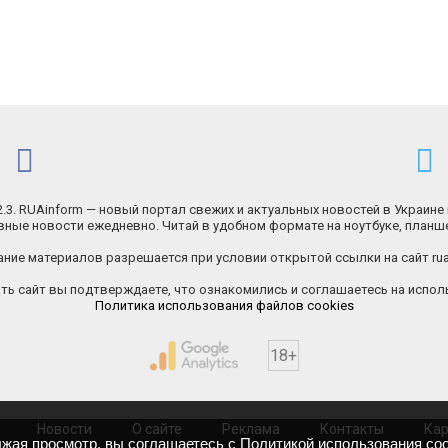
.2.3. RUAinform — новый портал свежих и актуальных новостей в Украине 
ные новости ежедневно. Читай в удобном формате на ноутбуке, планш
ние материалов разрешается при условии открытой ссылки на сайт rua
ь сайт вы подтверждаете, что ознакомились и соглашаетесь на исполь
Политика использования файлов cookies
18+
Новости
О сайте
Реклама
Контакты
Кар
лжая просмотр, вы соглашаетесь с
Политикой использования coo