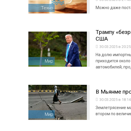
Техно
Можно даже поста
Трампу «безр
США
30.03.2025 в 20:2
На долю импортны
Мир
приходится около
автомобилей, про
В Мьянме пр
30.03.2025 в 18:1
Землетрясение ма
втором по велич
Мир