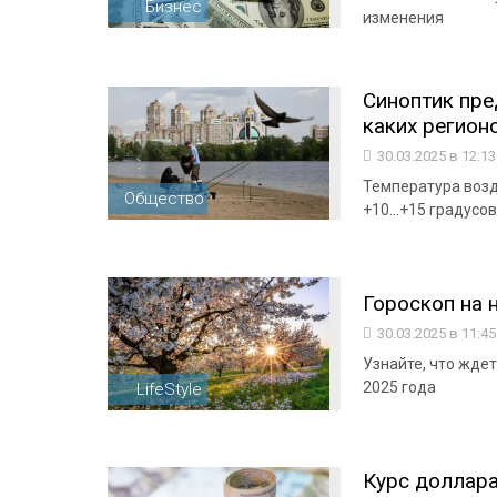
Бизнес
изменения
Синоптик пре
каких регион
30.03.2025 в 12:1
Температура возд
Общество
+10...+15 градусов
Гороскоп на 
30.03.2025 в 11:4
Узнайте, что ждет
2025 года
LifeStyle
Курс доллара