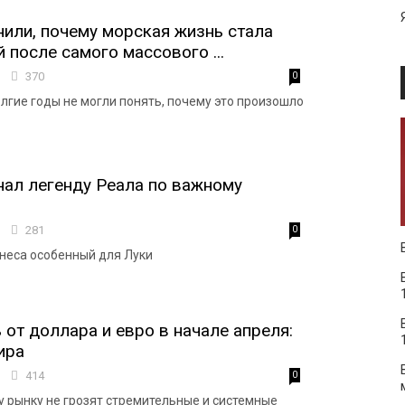
или, почему морская жизнь стала
 после самого массового ...
3
370
0
лгие годы не могли понять, почему это произошло
ал легенду Реала по важному
9
281
0
неса особенный для Луки
 от доллара и евро в начале апреля:
ира
1
414
0
 рынку не грозят стремительные и системные