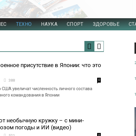
НЕС
ТЕХНО
НАУКА
СПОРТ
ЗДОРОВЬЕ
СТ
оенное присутствие в Японии: что это
4
388
0
то США увеличат численность личного состава
ного командования в Японии
ют необычную кружку – с мини-
нозом погоды и ИИ (видео)
6
521
0