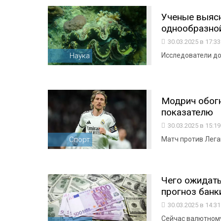
Ученые выясн
однообразной
30.03.2025 в 17:3
Наука
Исследователи до
Модрич обогн
показателю
30.03.2025 в 15:1
Спорт
Матч против Лега
Чего ожидать
прогноз банк
30.03.2025 в 14:3
Сейчас валютному