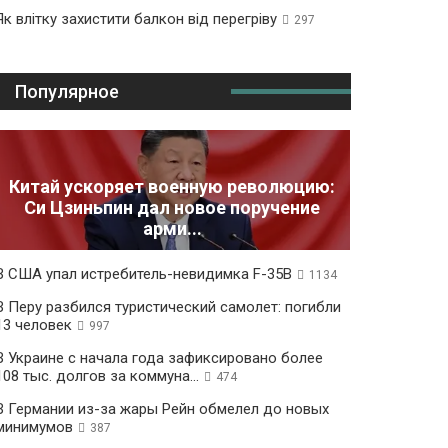
Як влітку захистити балкон від перегріву
297
Популярное
Китай ускоряет военную революцию:
Си Цзиньпин дал новое поручение
арми...
В США упал истребитель-невидимка F-35B
1134
В Перу разбился туристический самолет: погибли
13 человек
997
В Украине с начала года зафиксировано более
108 тыс. долгов за коммуна...
474
В Германии из-за жары Рейн обмелел до новых
минимумов
387