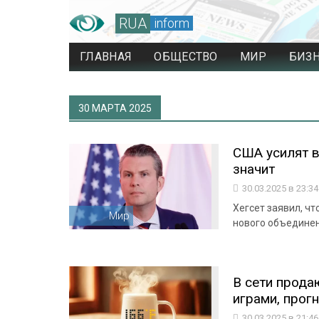
RUA
inform
ГЛАВНАЯ
ОБЩЕСТВО
МИР
БИЗ
30 МАРТА 2025
США усилят в
значит
30.03.2025 в 23:3
Хегсет заявил, ч
Мир
нового объединен
В сети прода
играми, прог
30.03.2025 в 21:4