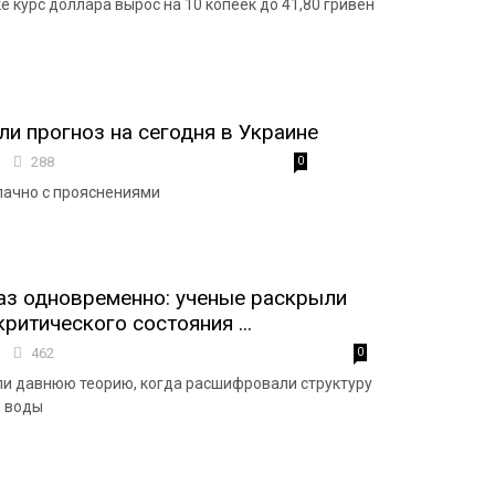
 курс доллара вырос на 10 копеек до 41,80 гривен
ли прогноз на сегодня в Украине
8
288
0
лачно с прояснениями
аз одновременно: ученые раскрыли
ритического состояния ...
5
462
0
и давнюю теорию, когда расшифровали структуру
й воды