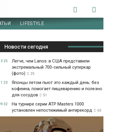
АТЬИ
LIFESTYLE
Новости сегодня
Легче, чем Lanos: в США представили
13:25
экстремальный 700-сильный суперкар
(фото)
25
Японцы летом пьют это каждый день: без
11:23
кофеина, помогает пищеварению и полезно
для сосудов
51
На турнире серии ATP Masters 1000
09:32
установлен непостижимый антирекорд
60