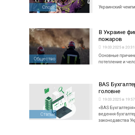
Спорт
Украинский чемпи
В Украине фи
пожаров
19.03.2025 в 20:3
Основные причин
Общество
потепление и чел
BAS Бухгалтер
головне
19.03.2025 в 19:5
«BAS Бухгалтерія»
Статьи
ведення бухгалтер
законодавства Ук