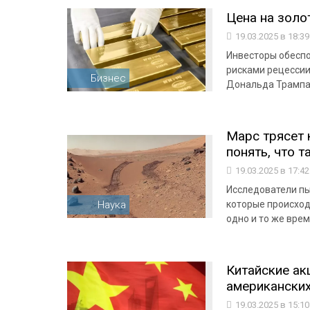
Цена на золо
19.03.2025 в 18:3
Инвесторы обесп
рисками рецессии
Бизнес
Дональда Трамп
Марс трясет 
понять, что 
19.03.2025 в 17:4
Исследователи пы
Наука
которые происход
одно и то же вре
Китайские ак
американских 
19.03.2025 в 15:1