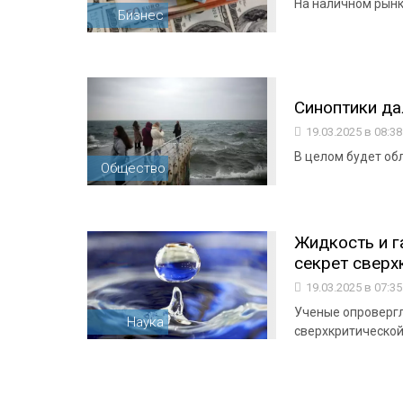
На наличном рынке
Бизнес
Синоптики да
19.03.2025 в 08:3
В целом будет об
Общество
Жидкость и г
секрет сверхк
19.03.2025 в 07:3
Ученые опровергл
Наука
сверхкритическо