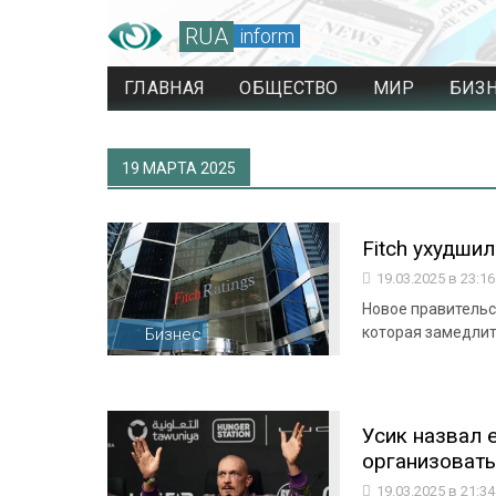
RUA
inform
ГЛАВНАЯ
ОБЩЕСТВО
МИР
БИЗ
19 МАРТА 2025
Fitch ухудши
19.03.2025 в 23:1
Новое правительс
которая замедлит
Бизнес
Усик назвал 
организовать
19.03.2025 в 21:3