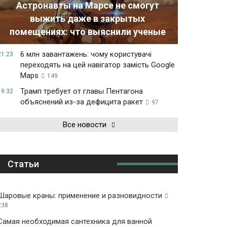
Астронавты на Марсе не смогут
выжить даже в закрытых
помещениях: что выяснили ученые
6 млн завантажень: чому користувачі
21:23
переходять на цей навігатор замість Google
Maps
149
Трамп требует от главы Пентагона
19:32
объяснений из-за дефицита ракет
97
Все новости
Статьи
Шаровые краны: применение и разновидности
238
Самая необходимая сантехника для ванной