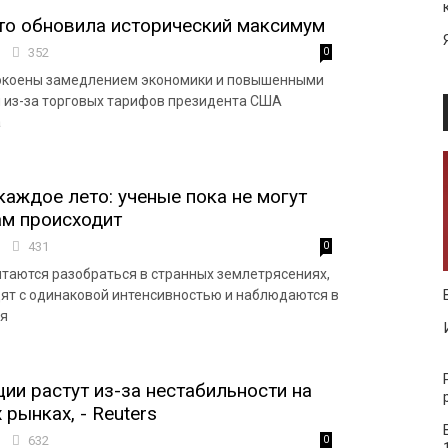
то обновила исторический максимум
9
352
0
окоены замедлением экономики и повышенными
 из-за торговых тарифов президента США
а
каждое лето: ученые пока не могут
там происходит
2
431
0
таются разобраться в странных землетрясениях,
ят с одинаковой интенсивностью и наблюдаются в
мя
ции растут из-за нестабильности на
рынках, - Reuters
0
632
0