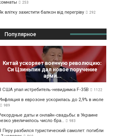
комнаты
253
Як влітку захистити балкон від перегріву
292
Популярное
Китай ускоряет военную революцию:
Си Цзиньпин дал новое поручение
арми...
В США упал истребитель-невидимка F-35B
1122
Инфляция в еврозоне ускорилась до 2,9% в июле
989
Рекордные даты и онлайн-свадьбы: в Украине
резко увеличилось число бра...
983
В Перу разбился туристический самолет: погибли