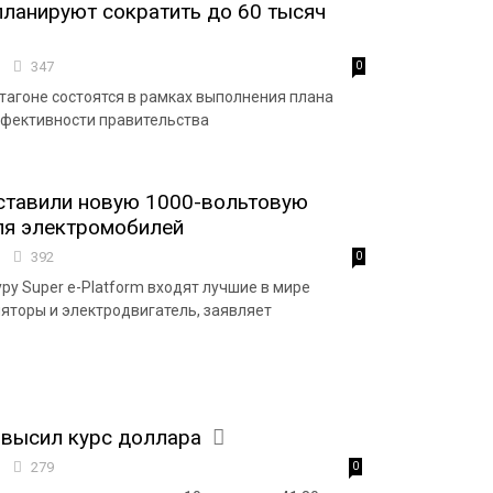
планируют сократить до 60 тысяч
7
347
0
тагоне состоятся в рамках выполнения плана
фективности правительства
ставили новую 1000-вольтовую
ля электромобилей
3
392
0
ру Super e-Platform входят лучшие в мире
яторы и электродвигатель, заявляет
овысил курс доллара
1
279
0