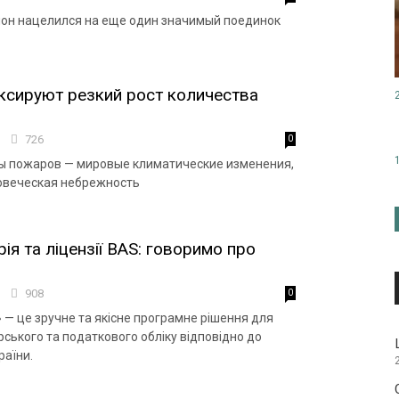
он нацелился на еще один значимый поединок
ксируют резкий рост количества
1
726
0
ы пожаров — мировые климатические изменения,
овеческая небрежность
ія та ліцензії BAS: говоримо про
7
908
0
 — це зручне та якісне програмне рішення для
ського та податкового обліку відповідно до
раїни.