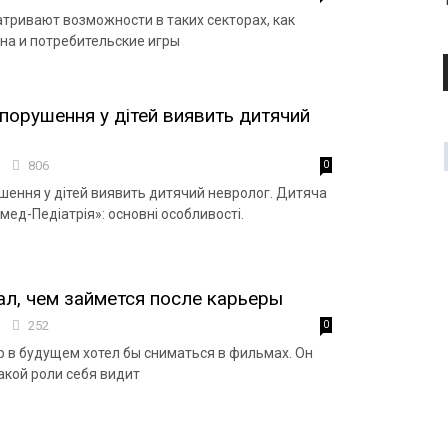
тривают возможности в таких секторах, как
она и потребительские игры
 порушення у дітей виявить дитячий
6
806
0
шення у дітей виявить дитячий невролог. Дитяча
омед-Педіатрія»: основні особливості.
ал, чем займется после карьеры
2
252
0
р в будущем хотел бы сниматься в фильмах. Он
акой роли себя видит