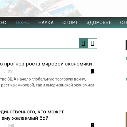
НЕС
ТЕХНО
НАУКА
СПОРТ
ЗДОРОВЬЕ
СТ
ло прогноз роста мировой экономики
6
351
0
тво США начало глобальную торговую войну,
 рост как мировой, так и американской экономики
единственного, кто может
 ему желаемый бой
4
295
0