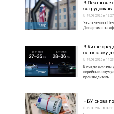
В Пентагоне 
сотрудников
19.03.2025 в 12:2
Увольнения в Пен
Мир
Департамента эф
В Китае пред
платформу д
19.03.2025 в 11:2
В новую архитекту
Техно
серийные аккумул
производитель
НБУ снова п
19.03.2025 в 09:1