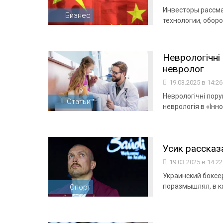
Инвесторы рассма
Бизнес
технологии, обор
Неврологічні
невролог
19.03.2025 в 14:2
Неврологічні пору
Статьи
неврологія в «Інн
Усик рассказ
19.03.2025 в 14:2
Украинский боксе
поразмышлял, в к
Спорт