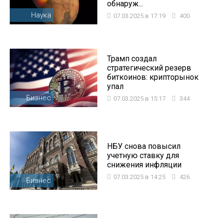
обнаруж...
Наука
07.03.2025 в 17:19
400
Трамп создал
стратегический резерв
биткоинов: крипторынок
упал
Бизнес
07.03.2025 в 15:17
344
НБУ снова повысил
учетную ставку для
снижения инфляции
07.03.2025 в 14:25
426
Бизнес