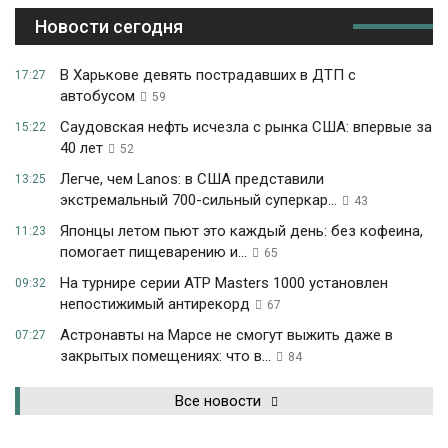
Новости сегодня
В Харькове девять пострадавших в ДТП с
17:27
автобусом
59
Саудовская нефть исчезла с рынка США: впервые за
15:22
40 лет
52
Легче, чем Lanos: в США представили
13:25
экстремальный 700-сильный суперкар...
43
Японцы летом пьют это каждый день: без кофеина,
11:23
помогает пищеварению и...
65
На турнире серии ATP Masters 1000 установлен
09:32
непостижимый антирекорд
67
Астронавты на Марсе не смогут выжить даже в
07:27
закрытых помещениях: что в...
84
Все новости