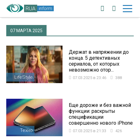
RUA
inform
07 МАРТА 2025
Держат в напряжении до
конца. 5 детективных
сериалов, от которых
невозможно отор...
LifeStyle
07.03.2025 в 23:46
388
Еще дороже и без важной
функции: раскрыты
спецификации
совершенно нового iPhone
Техно
07.03.2025 в 21:33
426