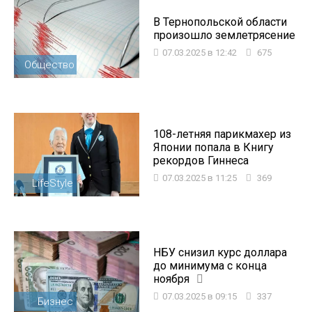
В Тернопольской области
произошло землетрясение
07.03.2025 в 12:42
675
Общество
108-летняя парикмахер из
Японии попала в Книгу
рекордов Гиннеса
07.03.2025 в 11:25
369
LifeStyle
НБУ снизил курс доллара
до минимума с конца
ноября
07.03.2025 в 09:15
337
Бизнес